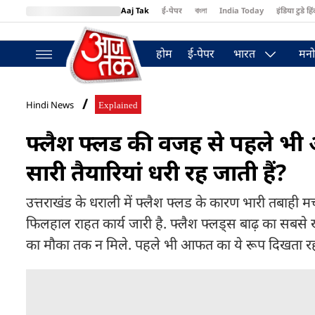
Aaj Tak
ई-पेपर
বাংলা
India Today
इंडिया टुडे हिं
MumbaiTak
BT Bazaar
Cosmopolitan
Harper's Bazaar
Northea
होम
ई-पेपर
भारत
मनो
Hindi News
Explained
फ्लैश फ्लड की वजह से पहले भी आ
सारी तैयारियां धरी रह जाती हैं?
उत्तराखंड के धराली में फ्लैश फ्लड के कारण भारी तबाही मची
फिलहाल राहत कार्य जारी है. फ्लैश फ्लड्स बाढ़ का सबसे
का मौका तक न मिले. पहले भी आफत का ये रूप दिखता रहा