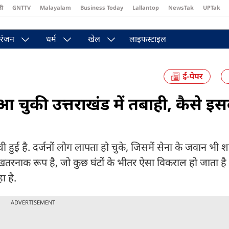
दी
GNTTV
Malayalam
Business Today
Lallantop
NewsTak
UPTak
st
Brides Today
Reader’s Digest
Astro Tak
रंजन
धर्म
खेल
लाइफस्टाइल
 चुकी उत्तराखंड में तबाही, कैसे इ
 हुई है. दर्जनों लोग लापता हो चुके, जिसमें सेना के जवान भी शा
 खतरनाक रूप है, जो कुछ घंटों के भीतर ऐसा विकराल हो जाता है
 है.
ADVERTISEMENT