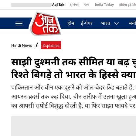
Aaj Tak
ई-पेपर
বাংলা
India Today
इंडिया टुडे हिं
MumbaiTak
BT Bazaar
Cosmopolitan
Harper's Bazaar
Northea
होम
ई-पेपर
भारत
मनो
Hindi News
Explained
साझी दुश्मनी तक सीमित या बढ़ चु
रिश्ते बिगड़े तो भारत के हिस्से क
पाकिस्तान और चीन एक-दूसरे को ऑल-वेदर-फ्रेंड बताते हैं.
आयरन-ब्रदर्स तक कह दिया. चीन तारीफ में उतना खुला हुआ तो 
का आपसी सपोर्ट विशुद्ध दोस्ती है, या फिर साझा फायदे पर