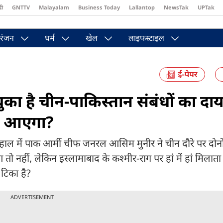
दी
GNTTV
Malayalam
Business Today
Lallantop
NewsTak
UPTak
st
Brides Today
Reader’s Digest
Astro Tak
Pakwan Gali
रंजन
धर्म
खेल
लाइफस्टाइल
का है चीन-पाकिस्तान संबंधों का दाय
्या आएगा?
 हाल में पाक आर्मी चीफ जनरल आसिम मुनीर ने चीन दौरे पर दोनों
नहीं, लेकिन इस्लामाबाद के कश्मीर-राग पर हां में हां मिलाता है
 टिका है?
ADVERTISEMENT