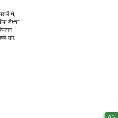
मसले थे,
 ऑफ जेश्चर
िस्तान
्का रहा.