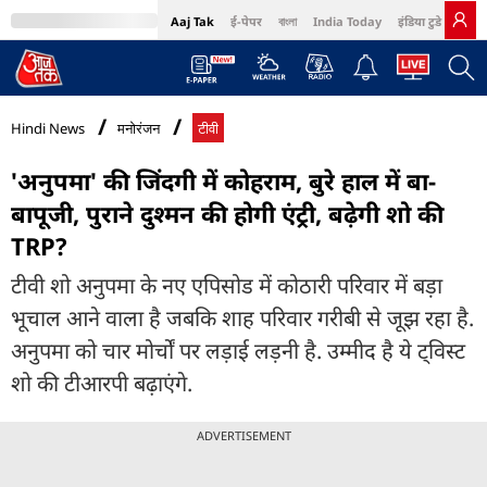
Aaj Tak
ई-पेपर
বাংলা
India Today
इंडिया टुडे हिंदी
MumbaiTak
BT Bazaar
Cosmopolitan
Harper's Bazaar
Northeast
Bri
Hindi News
मनोरंजन
टीवी
'अनुपमा' की जिंदगी में कोहराम, बुरे हाल में बा-
बापूजी, पुराने दुश्मन की होगी एंट्री, बढ़ेगी शो की
TRP?
टीवी शो अनुपमा के नए एपिसोड में कोठारी परिवार में बड़ा
भूचाल आने वाला है जबकि शाह परिवार गरीबी से जूझ रहा है.
अनुपमा को चार मोर्चों पर लड़ाई लड़नी है. उम्मीद है ये ट्विस्ट
शो की टीआरपी बढ़ाएंगे.
ADVERTISEMENT