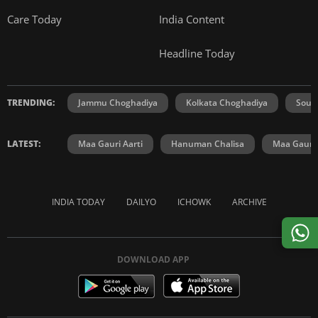
Care Today
India Content
Headline Today
TRENDING:
Jammu Choghadiya
Kolkata Choghadiya
Sout
LATEST:
Maa Gauri Aarti
Hanuman Chalisa
Maa Gauri 
INDIA TODAY
DAILYO
ICHOWK
ARCHIVE
DOWNLOAD APP