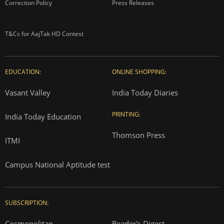
Correction Policy
Press Releases
T&Cs for AajTak HD Contest
EDUCATION:
ONLINE SHOPPING:
Vasant Valley
India Today Diaries
PRINTING:
India Today Education
Thomson Press
ITMI
Campus National Aptitude test
SUBSCRIPTION:
Cosmopolitan
Reader's Digest