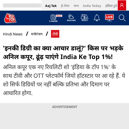
Aaj Tak
ई-पेपर
বাংলা
India Today
इंडिया टुडे हिंदी
MumbaiTak
BT Bazaar
Cosmopolitan
Harper's Bazaar
Northeast
Bri
Hindi News
मनोरंजन
टीवी
'इनकी डिग्री का क्या आचार डालूं?' किस पर भड़के
अनिल कपूर, ढूंढ़ पाएंगे India Ke Top 1%!
अनिल कपूर एक नए रियलिटी शो 'इंडिया के टॉप 1%' के
साथ टीवी और OTT प्लेटफॉर्म जियो हॉटस्टार पर आ रहे हैं. ये
शो सिर्फ डिग्रियों पर नहीं बल्कि प्रतिभा और दिमाग पर
आधारित होगा.
ADVERTISEMENT