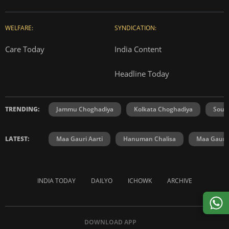
WELFARE:
SYNDICATION:
Care Today
India Content
Headline Today
TRENDING:
Jammu Choghadiya
Kolkata Choghadiya
Sout
LATEST:
Maa Gauri Aarti
Hanuman Chalisa
Maa Gauri 
INDIA TODAY
DAILYO
ICHOWK
ARCHIVE
DOWNLOAD APP