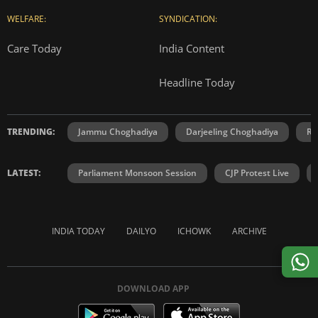
WELFARE:
SYNDICATION:
Care Today
India Content
Headline Today
TRENDING:
Jammu Choghadiya
Darjeeling Choghadiya
Ra
LATEST:
Parliament Monsoon Session
CJP Protest Live
INDIA TODAY
DAILYO
ICHOWK
ARCHIVE
DOWNLOAD APP