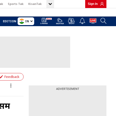
ak
Sports Tak
KisanTak
Sign In
IN
EDITION
Feedback
ADVERTISEMENT
डसम