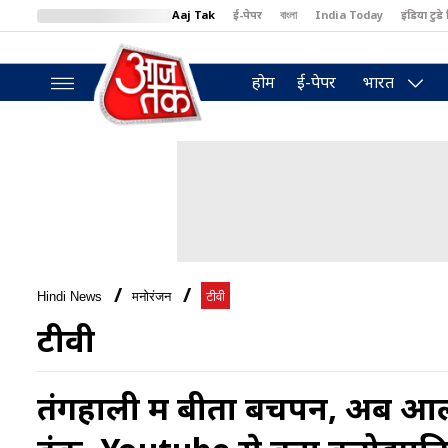
Aaj Tak
ई-पेपर
বাংলা
India Today
इंडिया टुडे 
MumbaiTak
BT Bazaar
Cosmopolitan
Harper's Bazaar
North
होम
ई-पेपर
भारत
Hindi News
मनोरंजन
टीवी
टीवी
तंगहाली में बीता बचपन, अब आल