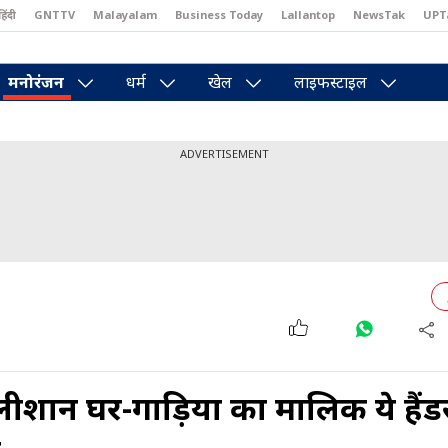
हिंदी
GNTTV
Malayalam
Business Today
Lallantop
NewsTak
UPT
east
Brides Today
Reader’s Digest
Astro Tak
Pakwan Gali
मनोरंजन
धर्म
खेल
लाइफस्टाइल
ADVERTISEMENT
ीशान घर-गाड़ियों का मालिक ये हैं