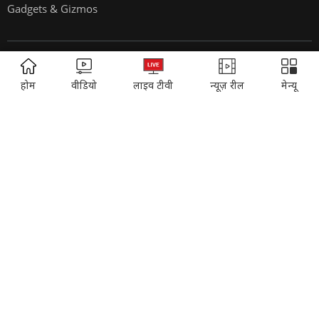
Gadgets & Gizmos
EVENTS:
ADVERTISEMENT
होम
वीडियो
लाइव टीवी
न्यूज़ रील
मेन्यू
Sahitya Aaj Tak
Agenda Aajtak
India Today Conclave
India Today Woman's Summit
India Today Youth Summit
State Of The States Conclave
India Today Education Summit
WELFARE:
SYNDICATION:
Care Today
India Content
Headline Today