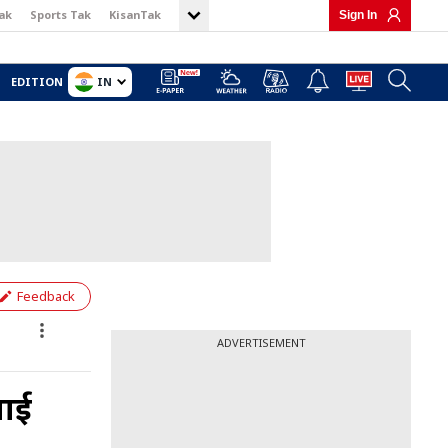
ak
Sports Tak
KisanTak
Sign In
IN
EDITION
Feedback
ADVERTISEMENT
नाई