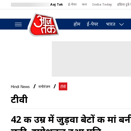
Aaj Tak
ई-पेपर
বাংলা
India Today
इंडिया टुडे 
MumbaiTak
BT Bazaar
Cosmopolitan
Harper's Bazaar
North
होम
ई-पेपर
भारत
Hindi News
मनोरंजन
टीवी
टीवी
42 की उम्र में जुड़वा बेटों की मां 