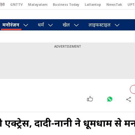
हिंदी
GNTTV
Malayalam
Business Today
Lallantop
NewsTak
UPT
east
Brides Today
Reader’s Digest
Astro Tak
Pakwan Gali
मनोरंजन
धर्म
खेल
लाइफस्टाइल
ADVERTISEMENT
बनी एक्ट्रेस, दादी-नानी ने धूमधाम से म