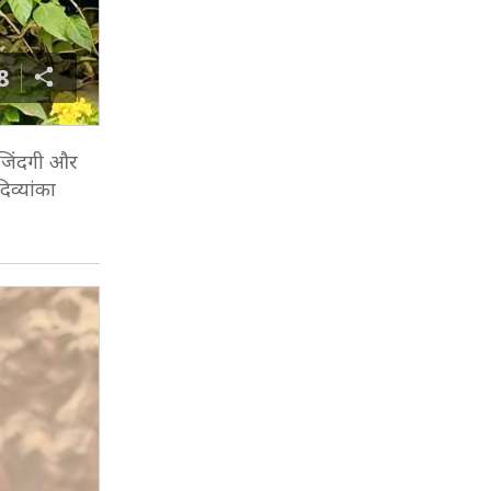
8
र जिंदगी और
िव्यांका