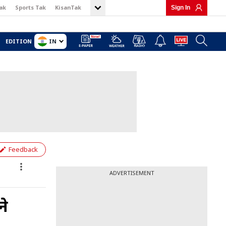
ak
Sports Tak
KisanTak
Sign In
IN
EDITION
Feedback
ADVERTISEMENT
ने