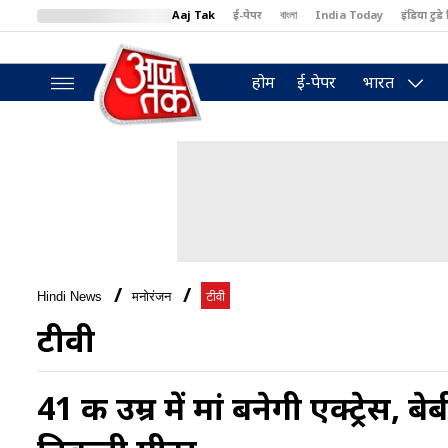
Aaj Tak
ई-पेपर
বাংলা
India Today
इंडिया टुडे 
MumbaiTak
BT Bazaar
Cosmopolitan
Harper's Bazaar
North
होम
ई-पेपर
भारत
Hindi News
मनोरंजन
टीवी
टीवी
41 की उम्र में मां बनेगी एक्ट्रेस,