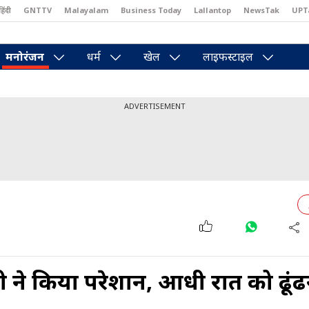
हिंदी
GNTTV
Malayalam
Business Today
Lallantop
NewsTak
UPT
east
Brides Today
Reader’s Digest
Astro Tak
Pakwan Gali
मनोरंजन
धर्म
खेल
लाइफस्टाइल
ADVERTISEMENT
 बेबी ने किया परेशान, आधी रात को ढूंढ