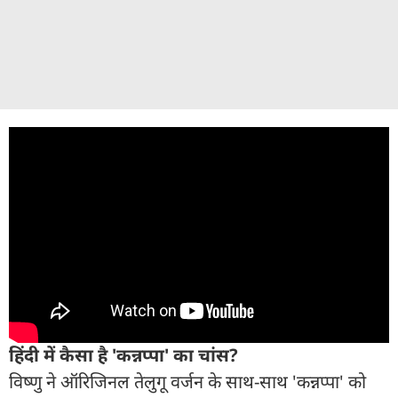
हिंदी में कैसा है 'कन्नप्पा' का चांस?
विष्णु ने ऑरिजिनल तेलुगू वर्जन के साथ-साथ 'कन्नप्पा' को