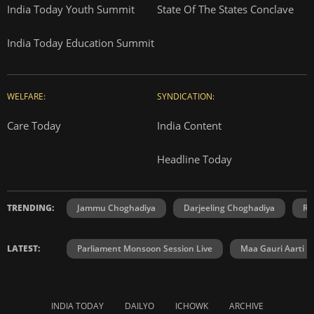
India Today Youth Summit
State Of The States Conclave
India Today Education Summit
WELFARE:
SYNDICATION:
Care Today
India Content
Headline Today
TRENDING:
Jammu Choghadiya
Darjeeling Choghadiya
Ra
LATEST:
Parliament Monsoon Session Live
Maa Gauri Aarti
INDIA TODAY
DAILYO
ICHOWK
ARCHIVE