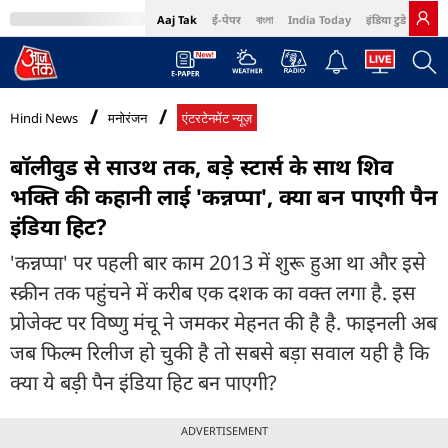
Aaj Tak
ई-पेपर
বাংলা
India Today
इंडिया टुडे हिंदी
MumbaiTak
BT Bazaar
Cosmopolitan
Harper's Bazaar
Northeast
Bri
Hindi News
मनोरंजन
एंटरटेनमेंट न्यूज़
बॉलीवुड से साउथ तक, बड़े स्टार्स के साथ शिव
भक्ति की कहानी लाई 'कन्नप्पा', क्या बन पाएगी पैन
इंडिया हिट?
'कन्नप्पा' पर पहली बार काम 2013 में शुरू हुआ था और इसे
स्क्रीन तक पहुंचने में करीब एक दशक का वक्त लगा है. इस
प्रोजेक्ट पर विष्णु मंचू ने जमकर मेहनत की है है. फाइनली अब
जब फिल्म रिलीज हो चुकी है तो सबसे बड़ा सवाल यही है कि
क्या ये बड़ी पैन इंडिया हिट बन पाएगी?
ADVERTISEMENT