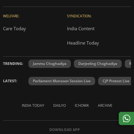
WELFARE:
SYNDICATION:
Care Today
India Content
Headline Today
TRENDING:
Jammu Choghadiya
Darjeeling Choghadiya
Ra
LATEST:
Parliament Monsoon Session Live
CJP Protest Live
INDIA TODAY
DAILYO
ICHOWK
ARCHIVE
DOWNLOAD APP