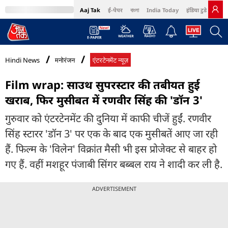
Aaj Tak
ई-पेपर
বাংলা
India Today
इंडिया टुडे हिंदी
MumbaiTak
BT Bazaar
Cosmopolitan
Harper's Bazaar
Northeast
Bri
Hindi News
मनोरंजन
एंटरटेनमेंट न्यूज़
Film wrap: साउथ सुपरस्टार की तबीयत हुई
खराब, फिर मुसीबत में रणवीर सिंह की 'डॉन 3'
गुरुवार को एंटरटेनमेंट की दुनिया में काफी चीजें हुईं. रणवीर
सिंह स्टारर 'डॉन 3' पर एक के बाद एक मुसीबतें आए जा रही
हैं. फिल्म के 'विलेन' विक्रांत मैसी भी इस प्रोजेक्ट से बाहर हो
गए हैं. वहीं मशहूर पंजाबी सिंगर बब्बल राय ने शादी कर ली है.
ADVERTISEMENT