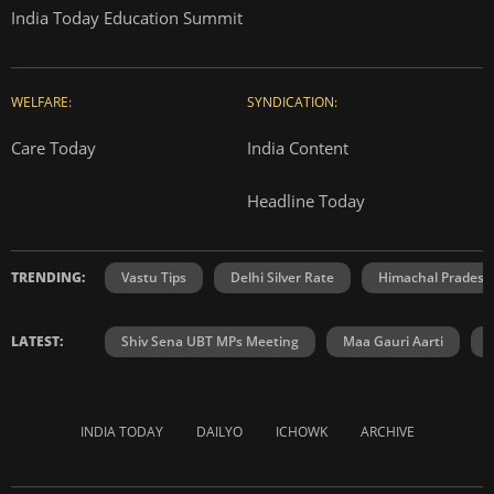
India Today Education Summit
WELFARE:
SYNDICATION:
Care Today
India Content
Headline Today
TRENDING:
Vastu Tips
Delhi Silver Rate
Himachal Prades
LATEST:
Shiv Sena UBT MPs Meeting
Maa Gauri Aarti
INDIA TODAY
DAILYO
ICHOWK
ARCHIVE