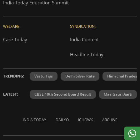
India Today Education Summit
WELFARE:
SYNDICATION:
Care Today
India Content
Headline Today
TRENDING:
Vastu Tips
Delhi Silver Rate
Himachal Prades
LATEST:
CBSE 10th Second Board Result
Maa Gauri Aarti
INDIA TODAY
DAILYO
ICHOWK
ARCHIVE