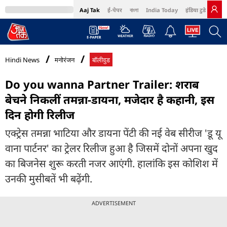
Aaj Tak
ई-पेपर
বাংলা
India Today
इंडिया टुडे हिंदी
MumbaiTak
BT Bazaar
Cosmopolitan
Harper's Bazaar
Northeast
Bri
Hindi News
मनोरंजन
बॉलीवुड
Do you wanna Partner Trailer: शराब
बेचने निकलीं तमन्ना-डायना, मजेदार है कहानी, इस
दिन होगी रिलीज
एक्ट्रेस तमन्ना भाटिया और डायना पेंटी की नई वेब सीरीज 'डू यू
वाना पार्टनर' का ट्रेलर रिलीज हुआ है जिसमें दोनों अपना खुद
का बिजनेस शुरू करती नजर आएंगी. हालांकि इस कोशिश में
उनकी मुसीबतें भी बढ़ेंगी.
ADVERTISEMENT