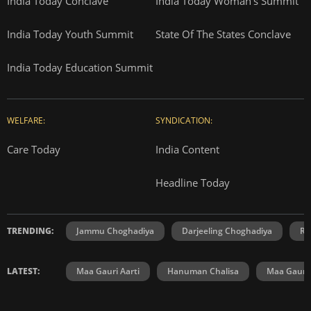
India Today Conclave
India Today Woman's Summit
India Today Youth Summit
State Of The States Conclave
India Today Education Summit
WELFARE:
SYNDICATION:
Care Today
India Content
Headline Today
TRENDING:
Jammu Choghadiya
Darjeeling Choghadiya
Ra
LATEST:
Maa Gauri Aarti
Hanuman Chalisa
Maa Gauri 