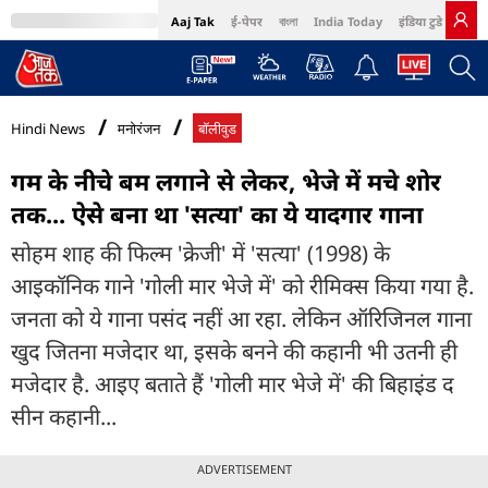
Aaj Tak
ई-पेपर
বাংলা
India Today
इंडिया टुडे हिंदी
MumbaiTak
BT Bazaar
Cosmopolitan
Harper's Bazaar
Northeast
Bri
Hindi News
मनोरंजन
बॉलीवुड
गम के नीचे बम लगाने से लेकर, भेजे में मचे शोर
तक... ऐसे बना था 'सत्या' का ये यादगार गाना
सोहम शाह की फिल्म 'क्रेजी' में 'सत्या' (1998) के
आइकॉनिक गाने 'गोली मार भेजे में' को रीमिक्स किया गया है.
जनता को ये गाना पसंद नहीं आ रहा. लेकिन ऑरिजिनल गाना
खुद जितना मजेदार था, इसके बनने की कहानी भी उतनी ही
मजेदार है. आइए बताते हैं 'गोली मार भेजे में' की बिहाइंड द
सीन कहानी...
ADVERTISEMENT