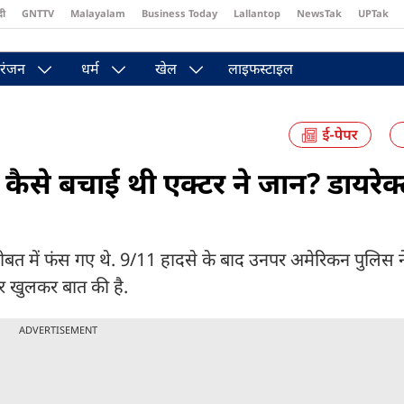
दी
GNTTV
Malayalam
Business Today
Lallantop
NewsTak
UPTak
st
Brides Today
Reader’s Digest
Astro Tak
Pakwan Gali
रंजन
धर्म
खेल
लाइफस्टाइल
 कैसे बचाई थी एक्टर ने जान? डायरेक्
मुसीबत में फंस गए थे. 9/11 हादसे के बाद उनपर अमेरिकन पुलिस न
पर खुलकर बात की है.
ADVERTISEMENT