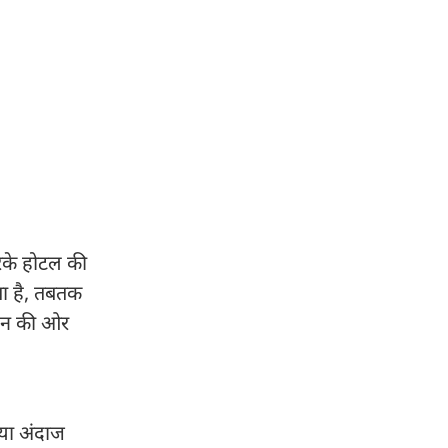
करके होटल की
ता है, तबतक
केशन की ओर
िया अंदाज