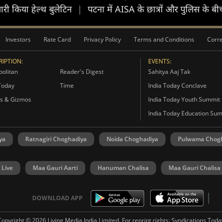
जारी किया हेल्थ बुलेटिन
|
पटना में AISA के छात्रों और पुलिस के बी
Investors
Rate Card
Privacy Policy
Terms and Conditions
Corre
IPTION:
EVENTS:
olitan
Reader's Digest
Sahitya Aaj Tak
Today
Time
India Today Conclave
s & Gizmos
India Today Youth Summit
India Today Education Su
ya
Ratnagiri Choghadiya
Noida Choghadiya
Pulwama Chog
 Live
Maa Gauri Aarti
Hanuman Chalisa
Maa Gauri Chalisa
DOWNLOAD APP
Copyright © 2026 Living Media India Limited. For reprint rights:
Syndications Toda