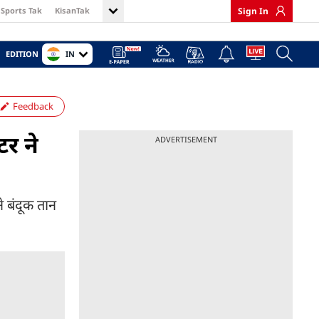
Sports Tak
KisanTak
Sign In
IN
EDITION
Feedback
टर ने
ADVERTISEMENT
े बंदूक तान