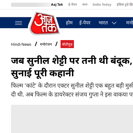
Aaj Tak
ई-पेपर
বাংলা
India Today
इंडिया टुडे हिं
MumbaiTak
BT Bazaar
Cosmopolitan
Harper's Bazaar
Northea
होम
ई-पेपर
भारत
मनो
Hindi News
मनोरंजन
बॉलीवुड
जब सुनील शेट्टी पर तनी थी बंदूक,
सुनाई पूरी कहानी
फिल्म 'कांटे' के दौरान एक्टर सुनील शेट्टी एक बहुत बड़ी 
दी थी. अब फिल्म के डायरेक्टर संजय गुप्ता ने इस वाकया 