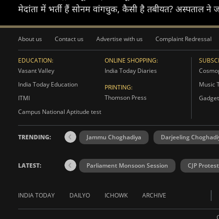
मेदांता में भर्ती हैं सोनम वांगचुक, कैसी है तबीयत? अस्पताल ने 
About us
Contact us
Advertise with us
Complaint Redressal
EDUCATION:
ONLINE SHOPPING:
SUBSCR
Vasant Valley
India Today Diaries
Cosmop
India Today Education
Music 
PRINTING:
Thomson Press
ITMI
Gadget
Campus National Aptitude test
TRENDING:
Jammu Choghadiya
Darjeeling Choghadi
LATEST:
Parliament Monsoon Session
CJP Protest
INDIA TODAY
DAILYO
ICHOWK
ARCHIVE