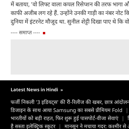
में बताया, 'वो लिफ्ट वाला कपल रिसेप्शन की तरफ भागा और 
काफी अजीब लग रहे हैं. उन्होंने उनकी गाड़ी का नंबर नो
दुनिया में इंटरनेट मौजूद था. सुनील शेट्टी दिखा पाए थे कि व
---- समाप्त ----
Latest News in Hindi
»
फर्जी निकली '3 इडियट्स' की री-रिलीज की खबर, छात्र आंदोलन 
डिजाइन के साथ आया Samsung का सबसे प्रीमियम Fold
|
भारतीयों को बड़ी राहत, फिर शुरू हुई पासपोर्ट-वीजा सेवाएं
|
है सस्ता इलेक्ट्रिक स्कूटर
|
मानसून ने मचाया गदर: कश्मीर स