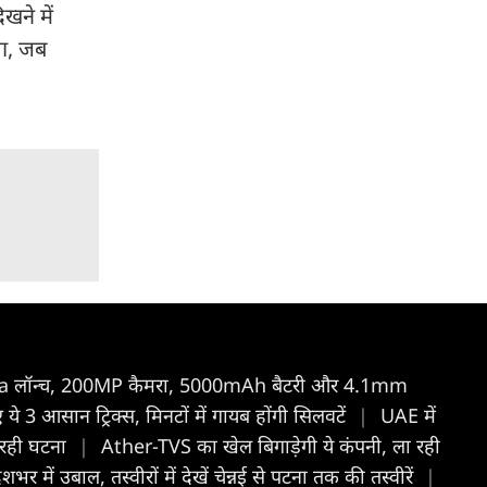
खने में
था, जब
a लॉन्च, 200MP कैमरा, 5000mAh बैटरी और 4.1mm
 ये 3 आसान ट्रिक्स, मिनटों में गायब होंगी सिलवटें
|
UAE में
 रही घटना
|
Ather-TVS का खेल बिगाड़ेगी ये कंपनी, ला रही
में उबाल, तस्वीरों में देखें चेन्नई से पटना तक की तस्वीरें
|