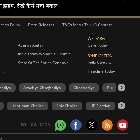
च झड़प, देखें कैसे मचा बवाल
ction Policy
Press Releases
T&Cs for AajTak HD Contest
WELFARE:
Agenda Aajtak
Care Today
India Today Woman's Summit
SYNDICATION:
India Content
State Of The States Conclave
Headline Today
mmit
hadiya
Ayodhya Choghadiya
Choghadiya
Puri Choghadiya
Hanuman Chalisa
Shiv Chalisa
UP Election
Punjab El
FOLLOW US ON
y