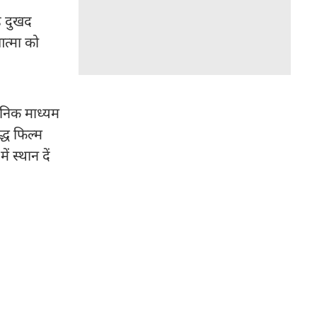
यह दुखद
आत्मा को
रॉनिक माध्यम
द्ध फिल्म
ं स्थान दें