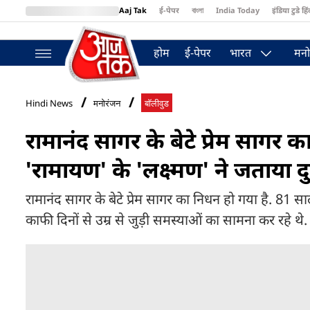
Aaj Tak
ई-पेपर
বাংলা
India Today
इंडिया टुडे हिं
MumbaiTak
BT Bazaar
Cosmopolitan
Harper's Bazaar
Northea
होम
ई-पेपर
भारत
मनो
Hindi News
मनोरंजन
बॉलीवुड
रामानंद सागर के बेटे प्रेम सागर क
'रामायण' के 'लक्ष्मण' ने जताया 
रामानंद सागर के बेटे प्रेम सागर का निधन हो गया है. 81 साल क
काफी दिनों से उम्र से जुड़ी समस्याओं का सामना कर रहे थे.