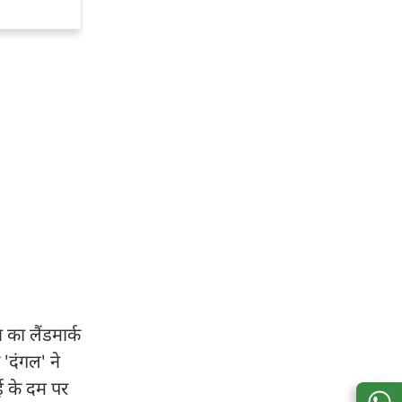
का लैंडमार्क
'दंगल' ने
ई के दम पर