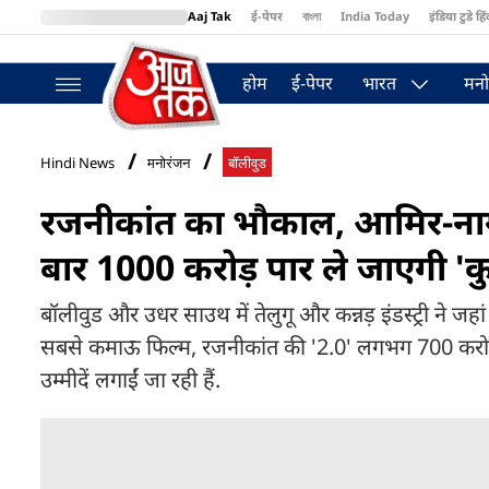
Aaj Tak
ई-पेपर
বাংলা
India Today
इंडिया टुडे हिं
MumbaiTak
BT Bazaar
Cosmopolitan
Harper's Bazaar
Northea
होम
ई-पेपर
भारत
मनो
Hindi News
मनोरंजन
बॉलीवुड
रजनीकांत का भौकाल, आमिर-नागार्
बार 1000 करोड़ पार ले जाएगी 'क
बॉलीवुड और उधर साउथ में तेलुगू और कन्नड़ इंडस्ट्री ने जह
सबसे कमाऊ फिल्म, रजनीकांत की '2.0' लगभग 700 करोड़ तक
उम्मीदें लगाईं जा रही हैं.