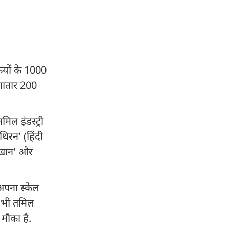
ियों के 1000
लगातार 200
िल इंडस्ट्री
िरन' (हिंदी
ज खान' और
 अपना स्केल
क भी तमिल
 मौका है.