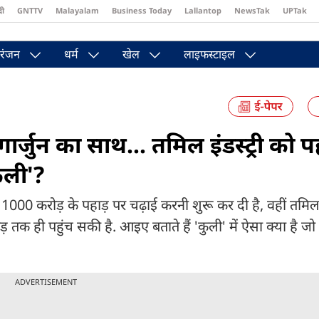
दी
GNTTV
Malayalam
Business Today
Lallantop
NewsTak
UPTak
st
Brides Today
Reader’s Digest
Astro Tak
Pakwan Gali
रंजन
धर्म
खेल
लाइफस्टाइल
जुन का साथ... तमिल इंडस्ट्री को 
ुली'?
ां 1000 करोड़ के पहाड़ पर चढ़ाई करनी शुरू कर दी है, वहीं तमिल इ
 ही पहुंच सकी है. आइए बताते हैं 'कुली' में ऐसा क्या है ज
ADVERTISEMENT