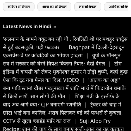
करियर राशिफल
आज का राशिफल
लव राशिफल
आर्थिक राशिफ
Latest News in Hindi
»
'सलमान के सामने क्यूट बन रही थी', रियलिटी शो पर मशहूर एक्ट्रेस
से हुई बदसलूकी, पड़ी फटकार
|
Baghpat में दिल्ली-देहरादून
एक्सप्रेस-वे पर कांवड़ियों का भीषण हादसा
|
यूपी के मॉनसून
सत्र में सरकार को घेरने विपक्ष कितना तैयार? देखें दंगल
|
टीम
इंडिया में वापसी को लेकर भुवनेश्वर कुमार ने तोड़ी चुप्पी, कहां कुछ
ऐसा कि टूट गया फैन्स का दिल! VIDEO
|
'आतंक का अड्ढा'
बना पाकिस्तान! खैबर पख्तूनख्वा में शांति मार्च में फिदायीन धमाके
से बिछीं लाशें, सात लोगों की मौत
|
शिक्षा मंत्री के इस्तीफे के
बाद अब आगे क्या? CJP बनाएगी रणनीति
|
ट्रैक्टर की चाह में
छोटा भाई बना कातिल, शराब पिलाकर बड़े को पत्थरों से कुचला,
CCTV से खुला ब्लाइंड मर्डर का राज
|
Suji Aloo Fry
Recipe: शाम की चाय के साथ बनाएं सूजी-आलू का यह कुरकुरा