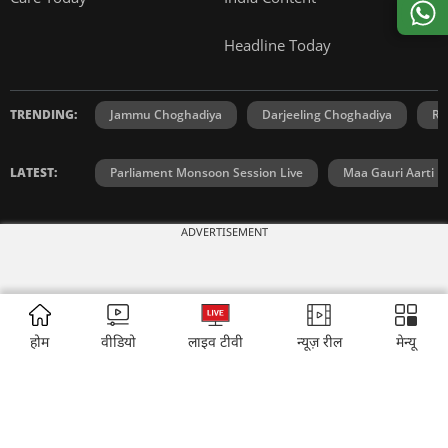
Headline Today
TRENDING:
Jammu Choghadiya
Darjeeling Choghadiya
Ra
LATEST:
Parliament Monsoon Session Live
Maa Gauri Aarti
ADVERTISEMENT
INDIA TODAY
DAILYO
ICHOWK
ARCHIVE
DOWNLOAD APP
होम
वीडियो
लाइव टीवी
न्यूज़ रील
मेन्यू