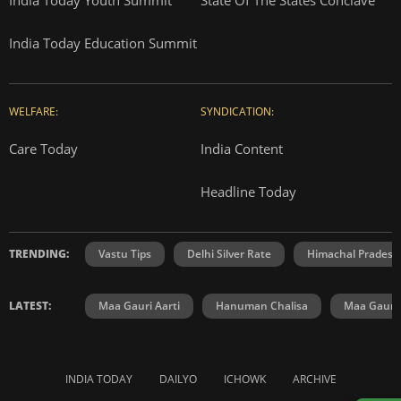
India Today Education Summit
WELFARE:
SYNDICATION:
Care Today
India Content
Headline Today
TRENDING:
Vastu Tips
Delhi Silver Rate
Himachal Prades
LATEST:
Maa Gauri Aarti
Hanuman Chalisa
Maa Gauri 
INDIA TODAY
DAILYO
ICHOWK
ARCHIVE