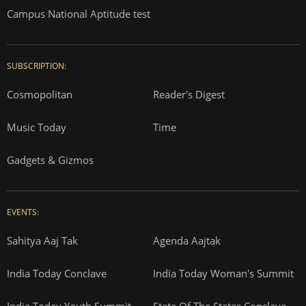
Campus National Aptitude test
SUBSCRIPTION:
Cosmopolitan
Reader's Digest
Music Today
Time
Gadgets & Gizmos
EVENTS:
Sahitya Aaj Tak
Agenda Aajtak
India Today Conclave
India Today Woman's Summit
India Today Youth Summit
State Of The States Conclave