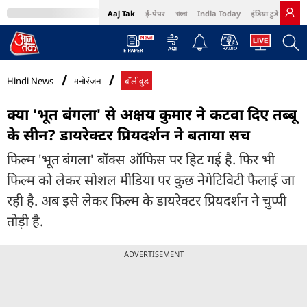
Aaj Tak
ई-पेपर
বাংলা
India Today
इंडिया टुडे हिंदी
MumbaiTak
BT Bazaar
Cosmopolitan
Harper's Bazaar
Northeast
Bri
Hindi News
मनोरंजन
बॉलीवुड
क्या 'भूत बंगला' से अक्षय कुमार ने कटवा दिए तब्बू
के सीन? डायरेक्टर प्रियदर्शन ने बताया सच
फिल्म 'भूत बंगला' बॉक्स ऑफिस पर हिट गई है. फिर भी
फिल्म को लेकर सोशल मीडिया पर कुछ नेगेटिविटी फैलाई जा
रही है. अब इसे लेकर फिल्म के डायरेक्टर प्रियदर्शन ने चुप्पी
तोड़ी है.
ADVERTISEMENT