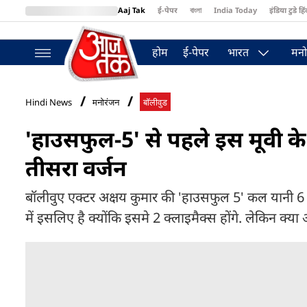
Aaj Tak
ई-पेपर
বাংলা
India Today
इंडिया टुडे हिं
MumbaiTak
BT Bazaar
Cosmopolitan
Harper's Bazaar
Northea
होम
ई-पेपर
भारत
मनो
Hindi News
मनोरंजन
बॉलीवुड
'हाउसफुल-5' से पहले इस मूवी के
तीसरा वर्जन
बॉलीवुए एक्टर अक्षय कुमार की 'हाउसफुल 5' कल यानी 6 जून 
में इसलिए है क्योंकि इसमे 2 क्लाइमैक्स होंगे. लेकिन क्या