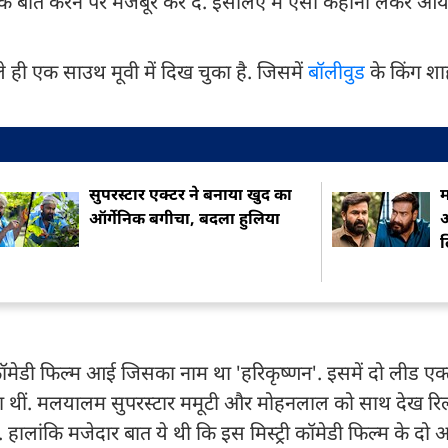
तक बात करने पर मजबूर कर दे. इसलिए मैं ऐसी कहानी लेकर आया
ले ही एक साउथ मूवी में दिख चुका है. जिसमें
बॉलीवुड
के किंग श
सुपरस्टार एक्टर ने बनाया खुद का
म
ऑर्गेनिक बगीचा, बदला हुल‍िया
ओ
ॉमेडी फिल्म आई जिसका नाम था 'हरिकृष्णन'. इसमें दो लीड एक
वला थीं. मलयालम सुपरस्टार ममूटी और मोहनलाल को साथ देख रि
 हालांकि मजेदार बात ये थी कि इस मिस्ट्री कॉमेडी फिल्म के 