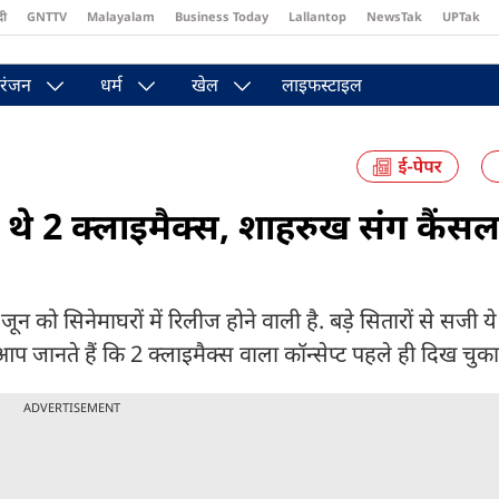
दी
GNTTV
Malayalam
Business Today
Lallantop
NewsTak
UPTak
st
Brides Today
Reader’s Digest
Astro Tak
Pakwan Gali
रंजन
धर्म
खेल
लाइफस्टाइल
 थे 2 क्लाइमैक्स, शाहरुख संग कैंस
को सिनेमाघरों में रिलीज होने वाली है. बड़े सितारों से सजी ये 
 आप जानते हैं कि 2 क्लाइमैक्स वाला कॉन्सेप्ट पहले ही दिख चुका 
ADVERTISEMENT