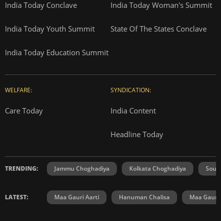
India Today Conclave
India Today Woman's Summit
India Today Youth Summit
State Of The States Conclave
India Today Education Summit
WELFARE:
SYNDICATION:
Care Today
India Content
Headline Today
TRENDING:
Jammu Choghadiya
Kolkata Choghadiya
Sout
LATEST:
Maa Gauri Aarti
Hanuman Chalisa
Maa Gauri 