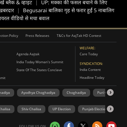
ं ब्लैक & व्हाइट
|
UP: मक्का की फसल बचाने के लिए
ं खबरदार
|
Begusarai बालिका गृह से फरार हुईं 5 नाबालिग
, वायरल वीडियो से मचा बवाल
ction Policy
Press Releases
T&Cs for AajTak HD Contest
WELFARE:
Agenda Aajtak
Care Today
India Today Woman's Summit
SYNDICATION:
India Content
State Of The States Conclave
Headline Today
mmit
hadiya
Ayodhya Choghadiya
Choghadiya
Puri Choghadiya
halisa
Shiv Chalisa
UP Election
Punjab Election
Goa 
FOLLOW US ON