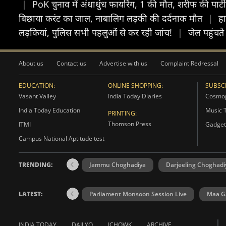
|
PoK चुनाव में अंधाधुंध फायरिंग, 1 की मौत, शरीफ की पार
बिछाया करंट का जाल, नाबालिग लड़की की दर्दनाक मौत
|
हा
लड़कियां, पुलिस सभी पहलुओं से कर रही जांच!
|
जेल पहुंचत
About us
Contact us
Advertise with us
Complaint Redressal
EDUCATION:
ONLINE SHOPPING:
SUBSCR
Vasant Valley
India Today Diaries
Cosmop
India Today Education
Music 
PRINTING:
Thomson Press
ITMI
Gadget
Campus National Aptitude test
TRENDING:
Jammu Choghadiya
Darjeeling Choghadi
LATEST:
Parliament Monsoon Session Live
Maa Ga
INDIA TODAY
DAILYO
ICHOWK
ARCHIVE