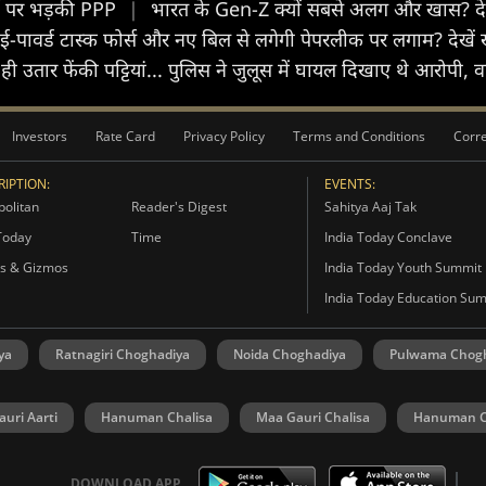
्टी पर भड़की PPP
|
भारत के Gen-Z क्यों सबसे अलग और खास? देखे
ई-पावर्ड टास्क फोर्स और नए बिल से लगेगी पेपरलीक पर लगाम? देखे
े ही उतार फेंकी पट्टियां... पुलिस ने जुलूस में घायल दिखाए थे आरोपी
Investors
Rate Card
Privacy Policy
Terms and Conditions
Corre
IPTION:
EVENTS:
olitan
Reader's Digest
Sahitya Aaj Tak
Today
Time
India Today Conclave
s & Gizmos
India Today Youth Summit
India Today Education Su
ya
Ratnagiri Choghadiya
Noida Choghadiya
Pulwama Chog
uri Aarti
Hanuman Chalisa
Maa Gauri Chalisa
Hanuman C
DOWNLOAD APP