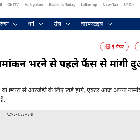
दी
GNTTV
Malayalam
Business Today
Lallantop
NewsTak
UPTak
st
Brides Today
Reader’s Digest
Astro Tak
Pakwan Gali
रंजन
धर्म
खेल
लाइफस्टाइल
ामांकन भरने से पहले फैंस से मांगी द
. वो छपरा से आरजेडी के लिए खड़े होंगे. एक्टर आज अपना नामांक
दी.
ADVERTISEMENT