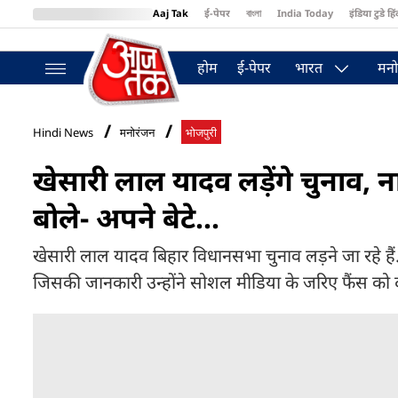
Aaj Tak
ई-पेपर
বাংলা
India Today
इंडिया टुडे हिं
MumbaiTak
BT Bazaar
Cosmopolitan
Harper's Bazaar
Northea
होम
ई-पेपर
भारत
मनो
Hindi News
मनोरंजन
भोजपुरी
खेसारी लाल यादव लड़ेंगे चुनाव, न
बोले- अपने बेटे...
खेसारी लाल यादव बिहार विधानसभा चुनाव लड़ने जा रहे हैं
जिसकी जानकारी उन्होंने सोशल मीडिया के जरिए फैंस को 