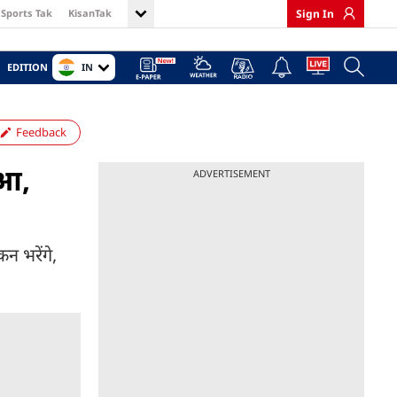
Sports Tak
KisanTak
Sign In
IN
EDITION
Feedback
ुआ,
ADVERTISEMENT
न भरेंगे,