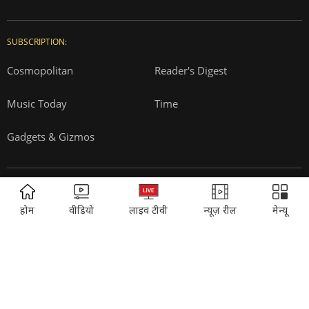
Vasant Valley
India Today Diaries
PRINTING:
India Today Education
Thomson Press
ITMI
Campus National Aptitude test
SUBSCRIPTION:
ADVERTISEMENT
Cosmopolitan
Reader's Digest
होम
वीडियो
लाइव टीवी
न्यूज़ रील
मेन्यू
Music Today
Time
Gadgets & Gizmos