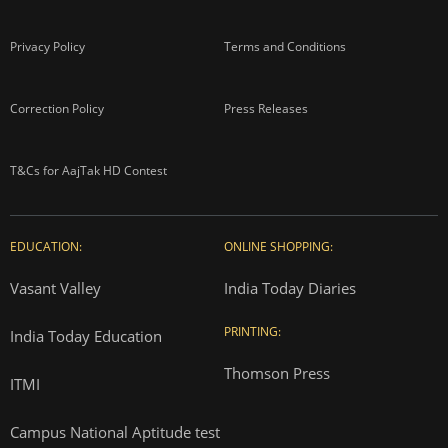
About us
Contact us
Advertise with us
Complaint Redressal
Investors
Rate Card
Privacy Policy
Terms and Conditions
Correction Policy
Press Releases
T&Cs for AajTak HD Contest
EDUCATION:
ONLINE SHOPPING: