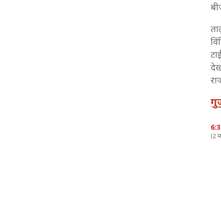
बी
2:07 PM
ता
Gujarat Municipal Election Result: भरुच में एक वोट
से जीता कांग्रेस उम्मीदवार
वि
टा
1:59 PM
दे
Gujarat Nikay Chunav Result 2026 Live: राजू
करपड़ा जिला पंचायत चुनाव जीते
रा
1:58 PM
गु
Gujarat Local Body Election Result 2026: रविंद्र
जाडेजा की बहन को मिली शिकस्त
6:
1:26 PM
(2 म
Gujarat Municipal Election Result: सोशल मीडिया
इंफ्लुएंसर ने जीता चुनाव
12:59 PM
Gujarat Local Body Election Result 2026: जिला
पंचायत चुनाव हारे पूर्व आईपीएस मनोज निनामा
12:46 PM