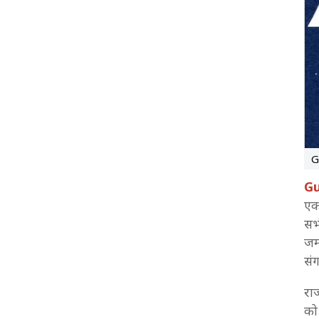
3:51 PM
Gujarat Local Body Election Result 2026: सूरत में
BJP के शानदार प्रदर्शन के बाद CR पाटिल ने मतदाताओं का
जताया आभार
3:33 PM
Gujarat Local Body Election Result 2026: राजकोट
में बीजेपी ने 72 में से 65 सीटें जीतकर किया क्लीन स्वीप
3:13 PM
Gujarat Nikay Chunav Result 2026 Live: 15 में से
13 नगर निगम जीती बीजेपी
G
Gu
2:32 PM
Gujarat Municipal Election Result: सूरत में खुला
एक
आम आदमी पार्टी का खाता
सभी
जम
2:30 PM
Gujarat Nikay Chunav Result 2026 Live: तालुका
सं
और जिला पंचायत चुनाव में भी भगवा परचम
राज
2:24 PM
को
बीजेपी ने 11 नगर निगम में पार किया बहुमत का आंकड़ा