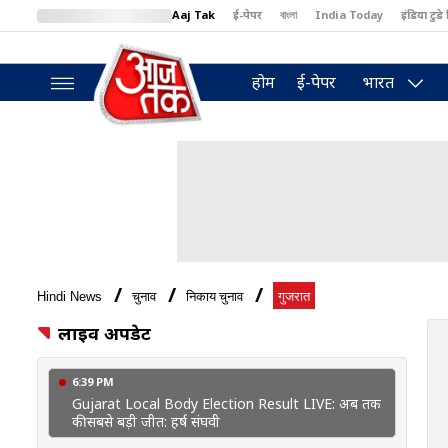
Aaj Tak
ई-पेपर
বাংলা
India Today
इंडिया टुडे 
MumbaiTak
BT Bazaar
Cosmopolitan
Harper's Bazaar
North
होम
ई-पेपर
भारत
Hindi News
चुनाव
निकाय चुनाव
गुजरात
लाइव अपडेट
6:39 PM
Gujarat Local Body Election Result LIVE: अब तक
की सबसे बड़ी जीत: हर्ष संघवी