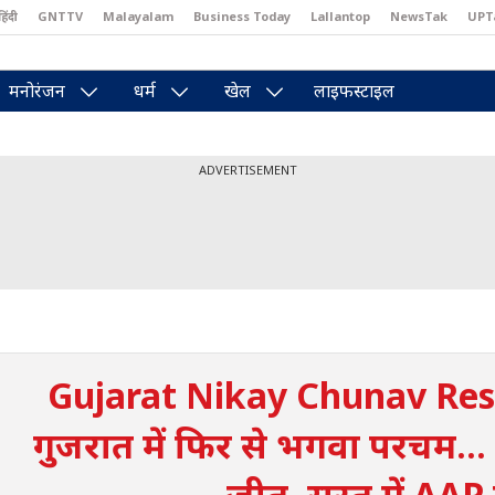
हिंदी
GNTTV
Malayalam
Business Today
Lallantop
NewsTak
UPT
east
Brides Today
Reader’s Digest
Astro Tak
Pakwan Gali
मनोरंजन
धर्म
खेल
लाइफस्टाइल
ADVERTISEMENT
Gujarat Nikay Chunav Res
गुजरात में फिर से भगवा परचम... 
जीत, सूरत में AAP