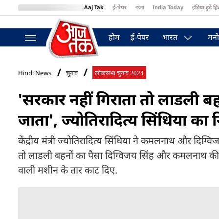
Aaj Tak
ई-पेपर
বাংলা
India Today
इंडिया टुडे हिं
MumbaiTak
BT Bazaar
Cosmopolitan
Harper's Bazaar
Northea
होम
ई-पेपर
भारत
मनो
Hindi News
चुनाव
लोकसभा चुनाव 2024
'सरकार नहीं गिराता तो लाडली बह
जाता', ज्योतिरादित्य सिंधिया का 
केंद्रीय मंत्री ज्योतिरादित्य सिंधिया ने कमलनाथ और दिग्व
तो लाडली बहनों का पैसा दिग्विजय सिंह और कमलनाथ की जे
वाली मशीन के तार काट दिए.