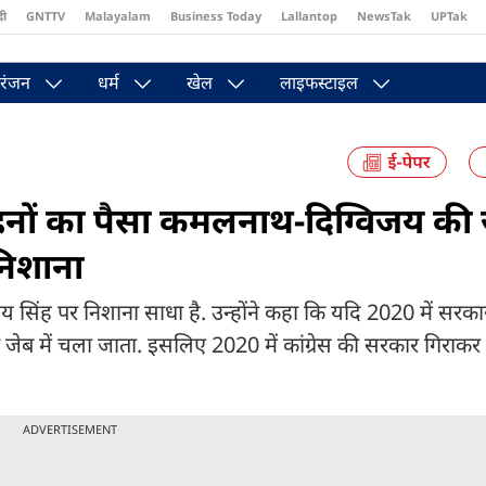
दी
GNTTV
Malayalam
Business Today
Lallantop
NewsTak
UPTak
st
Brides Today
Reader’s Digest
Astro Tak
Pakwan Gali
रंजन
धर्म
खेल
लाइफस्टाइल
नों का पैसा कमलनाथ-दिग्विजय की ज
निशाना
िजय सिंह पर निशाना साधा है. उन्होंने कहा कि यदि 2020 में सरका
ब में चला जाता. इसलिए 2020 में कांग्रेस की सरकार गिराकर 
ADVERTISEMENT