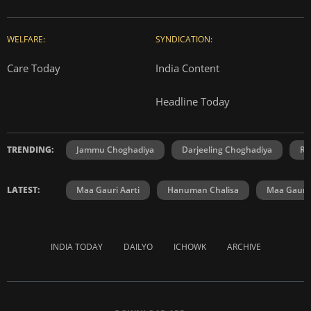
WELFARE:
SYNDICATION:
Care Today
India Content
Headline Today
TRENDING:
Jammu Choghadiya
Darjeeling Choghadiya
Ra
LATEST:
Maa Gauri Aarti
Hanuman Chalisa
Maa Gauri 
INDIA TODAY
DAILYO
ICHOWK
ARCHIVE