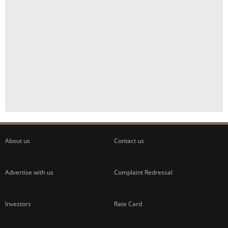
About us
Contact us
Advertise with us
Complaint Redressal
Investors
Rate Card