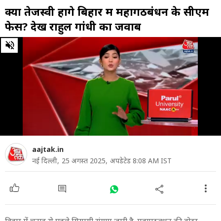
क्या तेजस्वी होंगे बिहार में महागठबंधन के सीएम
फेस? देखें राहुल गांधी का जवाब
0
of
6
minutes,
10
seconds
aajtak.in
नई दिल्ली,
25 अगस्त 2025,
अपडेटेड 8:08 AM IST