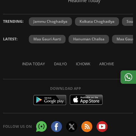
Headline Today
TRENDING:
Jammu Choghadiya
Kolkata Choghadiya
Sout
LATEST:
Maa Gauri Aarti
Hanuman Chalisa
Maa Gauri 
INDIA TODAY
DAILYO
ICHOWK
ARCHIVE
DOWNLOAD APP
FOLLOW US ON