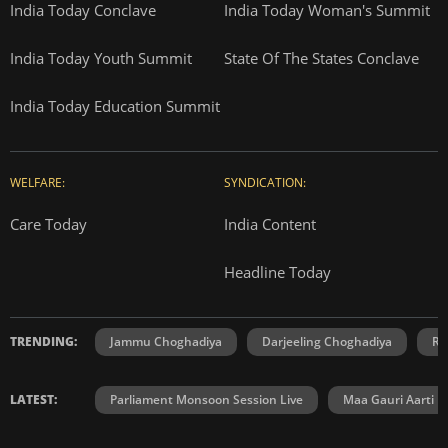
India Today Conclave
India Today Woman's Summit
India Today Youth Summit
State Of The States Conclave
India Today Education Summit
WELFARE:
SYNDICATION:
Care Today
India Content
Headline Today
TRENDING:
Jammu Choghadiya
Darjeeling Choghadiya
Ra
LATEST:
Parliament Monsoon Session Live
Maa Gauri Aarti