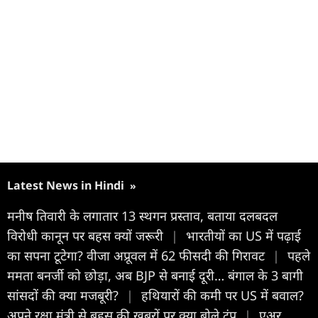
Latest News in Hindi
»
मनीष तिवारी के लगातार 13 स्थगन प्रस्ताव, बताया दलबदल
विरोधी कानून पर बहस क्यों जरूरी
|
भारतीयों का US में पढ़ाई
का सपना टूटेगा? वीजा अप्रूवल में 62 फीसदी की गिरावट
|
पहले
ममता बनर्जी को छोड़ा, अब BJP से बनाई दूरी… बंगाल के 3 बागी
सांसदों की क्या मजबूरी?
|
हथियारों की कमी पर US में बवाल?
अपने रक्षा मंत्री से बहस की खबरों पर क्या बोले ट्रंप
|
एअर