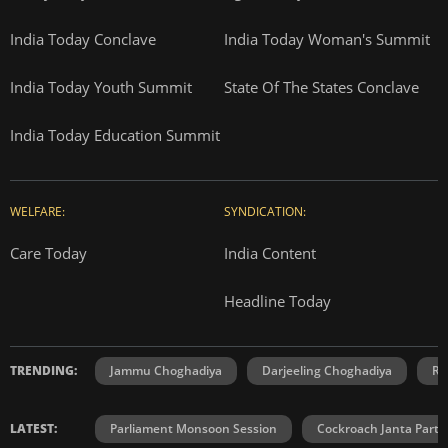
India Today Conclave
India Today Woman's Summit
India Today Youth Summit
State Of The States Conclave
India Today Education Summit
WELFARE:
SYNDICATION:
Care Today
India Content
Headline Today
TRENDING:
Jammu Choghadiya
Darjeeling Choghadiya
Ra
LATEST:
Parliament Monsoon Session
Cockroach Janta Party