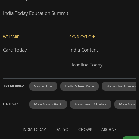
India Today Education Summit
WELFARE:
SYNDICATION:
Care Today
India Content
Headline Today
TRENDING:
Vastu Tips
Delhi Silver Rate
Himachal Prades
LATEST:
Maa Gauri Aarti
Hanuman Chalisa
Maa Gauri 
INDIA TODAY
DAILYO
ICHOWK
ARCHIVE