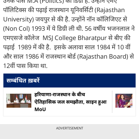
उनके पास M.A (Politics) की डिग्री है. उन्होंने एमए
पॉलिट‍िक्स की पढ़ाई राजस्थान यूनिवर्सिटी (Rajasthan
University) जयपुर से की है. उन्होंने नॉन कॉल‍िजिएट से
(Non Col) 1993 में ये डिग्री ली थी. 56 वर्षीय भजनलाल ने
एमएसजे कॉलेज MSJ College Bharatpur से बीए की
पढ़ाई 1989 में की है. इसके अलावा साल 1984 में 10 वीं
और साल 1986 में राजस्थान बोर्ड (Rajasthan Board) से
12वीं पास किया था.
सम्बंधित ख़बरें
हरियाणा-राजस्थान के बीच
ऐतिहासिक जल समझौता, साइन हुआ
MoU
ADVERTISEMENT