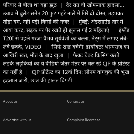
परिवार से बोला था बड़ा झूठ
|
देर रात वो खौफनाक हादसा...
उन्नाव में बुलेट समेत 20 फुट गहरे नाले में गिरे दो दोस्त, तड़पकर
तोड़ा दम, नहीं पड़ी किसी की नजर
|
मुंबई: अंडरग्राउंड तार में
आया करंट, सड़क पर पैर रखते ही झुलस गईं 2 महिलाएं
|
इंग्लैंड
T20I से पहले गरजा वैभव सूर्यवंशी का बल्ला, नेट्स में लगाए लंबे-
लंबे छक्के, VIDEO
|
'सिर्फ राख बचेगी' डायरेक्टर भाग्यराज का
आख‍िरी खत, मौत के बाद खुला
|
फैक्ट चेक: किसिंग करते
लड़के-लड़कियों का ये वीडियो जंतर-मंतर पर चल रहे CJP के प्रोटेस्ट
का नहीं है
|
CJP प्रोटेस्ट का 12वां दिन: सोनम वांगचुक की भूख
हड़ताल जारी, छात्र की हालत बिगड़ी
About us
Contact us
Advertise with us
Complaint Redressal