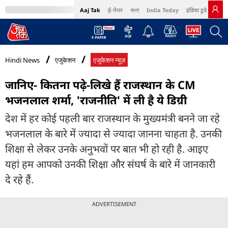
Aaj Tak
ई-पेपर
বাংলা
India Today
इंडिया टुडे हिंदी
MumbaiTak
BT Bazaar
Cosmopolitan
Harper's Bazaar
Northeast
Bri
Hindi News
एजुकेशन
एजुकेशन न्यूज़
जानिए- कितना पढ़े-लिखे हैं राजस्थान के CM
भजनलाल शर्मा, 'राजनीति' में ली है ये डि‍ग्री
देश में हर कोई पहली बार राजस्थान के मुख्यमंत्री बनने जा रहे
भजनलाल के बारे में ज्यादा से ज्यादा जानना चाहता है. उनकी
श‍िक्षा से लेकर उनके अनुभवों पर बात भी हो रही है. आइए
यहां हम आपको उनकी श‍िक्षा और संघर्ष के बारे में जानकारी
दे रहे हैं.
ADVERTISEMENT