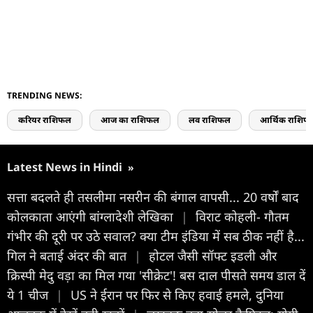
TRENDING NEWS:
करियर राशिफल
आज का राशिफल
लव राशिफल
आर्थिक राशिफ
Latest News in Hindi
»
सत्ता बदलते ही तसलीमा नसरीन की बंगाल वापसी... 20 वर्षों बाद
कोलकाता आएंगी बांग्लादेशी लेखिका
|
व‍िराट कोहली- गौतम
गंभीर की दूरी पर उठे सवाल? क्या टीम इंडिया में सब ठीक नहीं है...
गिल ने बताई अंदर की बात
|
होटल जैसी सॉफ्ट इडली और
क्रिस्पी मेदु वड़ा का मिल गया 'सीक्रेट'! बस दाल पीसते समय डाल दें
ये 1 चीज
|
US ने ईरान पर फिर से किए हवाई हमले, दुनिया