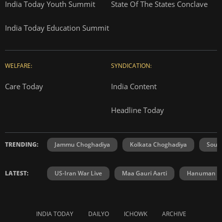
India Today Youth Summit
State Of The States Conclave
India Today Education Summit
WELFARE:
SYNDICATION:
Care Today
India Content
Headline Today
TRENDING:
Jammu Choghadiya
Kolkata Choghadiya
Sout
LATEST:
US-Iran War Live
Maa Gauri Aarti
Hanuman Ch
INDIA TODAY
DAILYO
ICHOWK
ARCHIVE