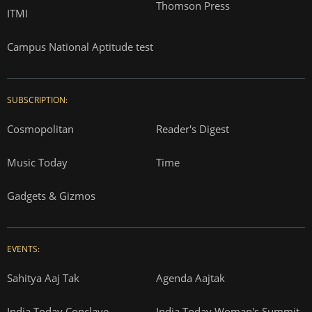
Thomson Press
ITMI
Campus National Aptitude test
SUBSCRIPTION:
Cosmopolitan
Reader's Digest
Music Today
Time
Gadgets & Gizmos
EVENTS:
Sahitya Aaj Tak
Agenda Aajtak
India Today Conclave
India Today Woman's Summit