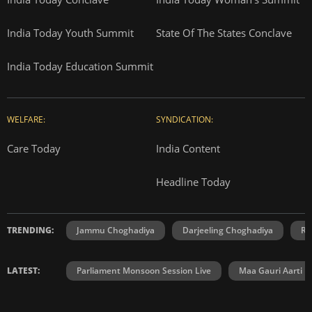
India Today Youth Summit
State Of The States Conclave
India Today Education Summit
WELFARE:
SYNDICATION:
Care Today
India Content
Headline Today
TRENDING:
Jammu Choghadiya
Darjeeling Choghadiya
Ra
LATEST:
Parliament Monsoon Session Live
Maa Gauri Aarti