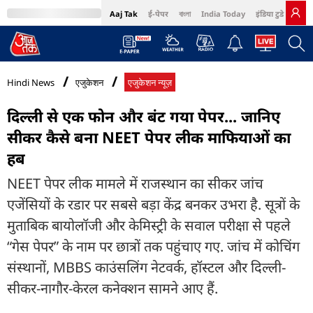
Aaj Tak
ई-पेपर
বাংলা
India Today
इंडिया टुडे हिंदी
MumbaiTak
BT Bazaar
Cosmopolitan
Harper's Bazaar
Northeast
Bri
Hindi News
एजुकेशन
एजुकेशन न्यूज़
दिल्ली से एक फोन और बंट गया पेपर... जानिए
सीकर कैसे बना NEET पेपर लीक माफियाओं का
हब
NEET पेपर लीक मामले में राजस्थान का सीकर जांच
एजेंसियों के रडार पर सबसे बड़ा केंद्र बनकर उभरा है. सूत्रों के
मुताबिक बायोलॉजी और केमिस्ट्री के सवाल परीक्षा से पहले
“गेस पेपर” के नाम पर छात्रों तक पहुंचाए गए. जांच में कोचिंग
संस्थानों, MBBS काउंसलिंग नेटवर्क, हॉस्टल और दिल्ली-
सीकर-नागौर-केरल कनेक्शन सामने आए हैं.