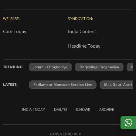
WELFARE:
SYNDICATION:
Care Today
India Content
Headline Today
TRENDING:
Jammu Choghadiya
Darjeeling Choghadiya
Ra
LATEST:
Parliament Monsoon Session Live
Maa Gauri Aarti
INDIA TODAY
DAILYO
ICHOWK
ARCHIVE
DOWNLOAD APP