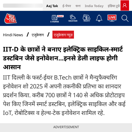
Aaj Tak
ई-पेपर
বাংলা
India Today
इंडिया टुडे हिंदी
MumbaiTak
BT Bazaar
Cosmopolitan
Harper's Bazaar
Northeast
Bri
Hindi News
एजुकेशन
एजुकेशन न्यूज़
IIT-D के छात्रों ने बनाए इलेक्ट्र‍िक साइक‍िल-स्मार्ट
डस्टबिन जैसे इनोवेशन...इनसे डेली लाइफ होगी
आसान
IIT दिल्ली के फर्स्ट-ईयर B.Tech छात्रों ने मैन्युफैक्चरिंग
इनोवेशन शो 2025 में अपनी तकनीकी प्रतिभा का शानदार
प्रदर्शन किया. करीब 700 छात्रों ने 140 से अधिक प्रोटोटाइप
पेश किए जिनमें स्मार्ट डस्टबिन, इलेक्ट्रिक साइकिल और कई
IoT, रोबोटिक्स व हेल्थ-टेक इनोवेशन शामिल रहे.
ADVERTISEMENT