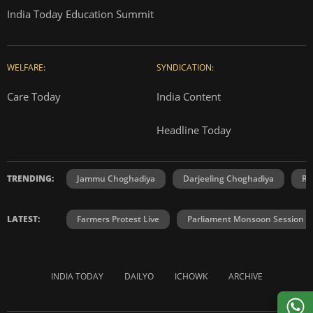
India Today Education Summit
WELFARE:
SYNDICATION:
Care Today
India Content
Headline Today
TRENDING:
Jammu Choghadiya
Darjeeling Choghadiya
Ra
LATEST:
Farmers Protest Live
Parliament Monsoon Session
INDIA TODAY
DAILYO
ICHOWK
ARCHIVE