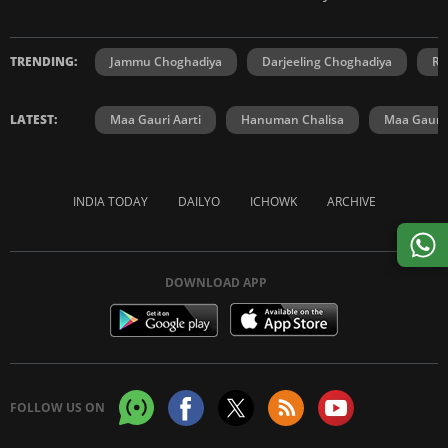
TRENDING:
Jammu Choghadiya
Darjeeling Choghadiya
Ra
LATEST:
Maa Gauri Aarti
Hanuman Chalisa
Maa Gauri 
INDIA TODAY
DAILYO
ICHOWK
ARCHIVE
DOWNLOAD APP
FOLLOW US ON