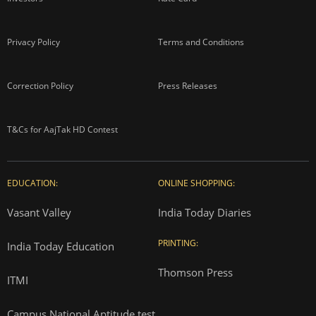
Privacy Policy
Terms and Conditions
Correction Policy
Press Releases
T&Cs for AajTak HD Contest
EDUCATION:
ONLINE SHOPPING:
Vasant Valley
India Today Diaries
PRINTING:
India Today Education
Thomson Press
ITMI
Campus National Aptitude test