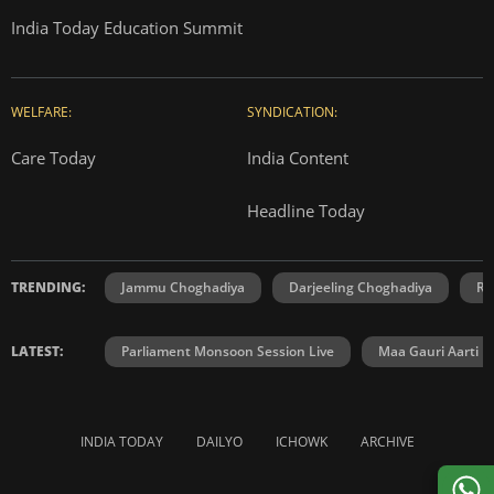
India Today Education Summit
WELFARE:
SYNDICATION:
Care Today
India Content
Headline Today
TRENDING:
Jammu Choghadiya
Darjeeling Choghadiya
Ra
LATEST:
Parliament Monsoon Session Live
Maa Gauri Aarti
INDIA TODAY
DAILYO
ICHOWK
ARCHIVE