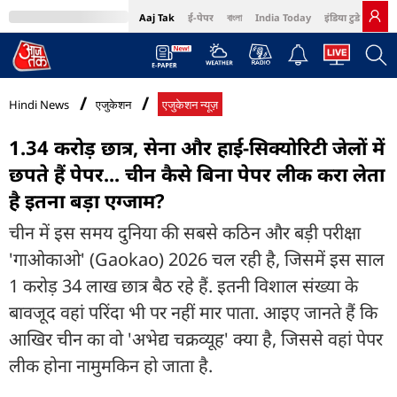
Aaj Tak
ई-पेपर
বাংলা
India Today
इंडिया टुडे हिंदी
MumbaiTak
BT Bazaar
Cosmopolitan
Harper's Bazaar
Northeast
Bri
Hindi News
एजुकेशन
एजुकेशन न्यूज़
1.34 करोड़ छात्र, सेना और हाई-सिक्योरिटी जेलों में
छपते हैं पेपर... चीन कैसे ब‍िना पेपर लीक करा लेता
है इतना बड़ा एग्जाम?
चीन में इस समय दुनिया की सबसे कठिन और बड़ी परीक्षा
'गाओकाओ' (Gaokao) 2026 चल रही है, जिसमें इस साल
1 करोड़ 34 लाख छात्र बैठ रहे हैं. इतनी विशाल संख्या के
बावजूद वहां परिंदा भी पर नहीं मार पाता. आइए जानते हैं कि
आखिर चीन का वो 'अभेद्य चक्रव्यूह' क्या है, जिससे वहां पेपर
लीक होना नामुमकिन हो जाता है.