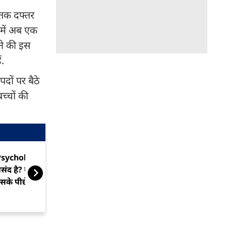
 तक दफ्तर
 में अब एक
़ने की इस
ं.
पदों पर बैठे
च्चों की
sychology Facts: घर में रहना
दूसरों की ‘परफेक्
संद है? साइकोलॉजी बताती है
तुलना बना रही
सके पीछे छिपी है खास वजह