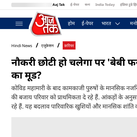
Aaj Tak
ई-पेपर
বাংলা
India Today
इंडिया टुडे हिं
MumbaiTak
BT Bazaar
Cosmopolitan
Harper's Bazaar
Northea
होम
ई-पेपर
भारत
मनो
Hindi News
एजुकेशन
करियर
नौकरी छोटी हो चलेगा पर 'बेबी फर्स
का मूड?
कोविड महामारी के बाद कामकाजी पुरुषों के मानसिक नजरि
की बजाय परिवार को प्राथमिकता दे रहे हैं. आंकड़ों के अ
रहे हैं. यह बदलाव पारिवारिक खुशियों और मानसिक शांति को