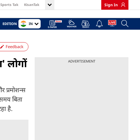
Sports Tak
KisanTak
Sign In
IN
EDITION
Feedback
ा' लोगों
ADVERTISEMENT
र प्रमोशन्स
क समय बिता
हा है.