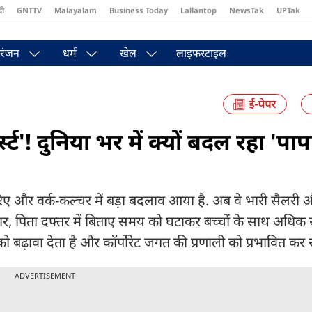
दी
GNTTV
Malayalam
Business Today
Lallantop
NewsTak
UPTak
st
Brides Today
Reader’s Digest
Astro Tak
Pakwan Gali
रंजन
धर्म
खेल
लाइफस्टाइल
्ट'! दुनिया भर में क्यों बदल रहा 'पाप
ए और वर्क-कल्चर में बड़ा बदलाव आया है. अब वे भारी सैलरी औ
नुसार, पिता दफ्तर में बिताए समय को घटाकर बच्चों के साथ अधि
 बढ़ावा देता है और कॉर्पोरेट जगत की प्रणाली को प्रभावित कर र
ADVERTISEMENT