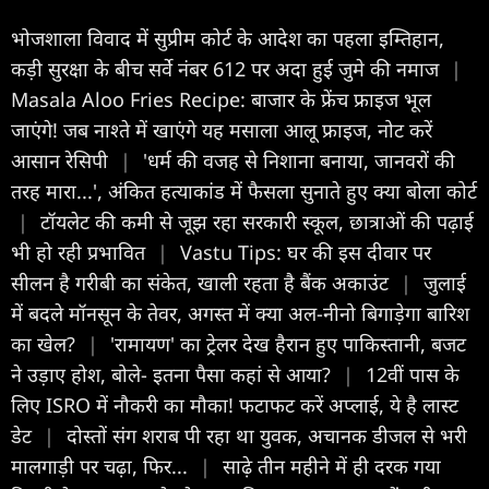
भोजशाला विवाद में सुप्रीम कोर्ट के आदेश का पहला इम्तिहान,
कड़ी सुरक्षा के बीच सर्वे नंबर 612 पर अदा हुई जुमे की नमाज
|
Masala Aloo Fries Recipe: बाजार के फ्रेंच फ्राइज भूल
जाएंगे! जब नाश्ते में खाएंगे यह मसाला आलू फ्राइज, नोट करें
आसान रेसिपी
|
'धर्म की वजह से निशाना बनाया, जानवरों की
तरह मारा...', अंकित हत्याकांड में फैसला सुनाते हुए क्या बोला कोर्ट
|
टॉयलेट की कमी से जूझ रहा सरकारी स्कूल, छात्राओं की पढ़ाई
भी हो रही प्रभावित
|
Vastu Tips: घर की इस दीवार पर
सीलन है गरीबी का संकेत, खाली रहता है बैंक अकाउंट
|
जुलाई
में बदले मॉनसून के तेवर, अगस्त में क्या अल-नीनो बिगाड़ेगा बारिश
का खेल?
|
'रामायण' का ट्रेलर देख हैरान हुए पाकिस्तानी, बजट
ने उड़ाए होश, बोले- इतना पैसा कहां से आया?
|
12वीं पास के
ल‍िए ISRO में नौकरी का मौका! फटाफट करें अप्लाई, ये है लास्ट
डेट
|
दोस्तों संग शराब पी रहा था युवक, अचानक डीजल से भरी
मालगाड़ी पर चढ़ा, फिर...
|
साढ़े तीन महीने में ही दरक गया