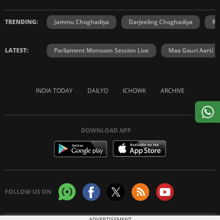
TRENDING:
Jammu Choghadiya
Darjeeling Choghadiya
Ra
LATEST:
Parliament Monsoon Session Live
Maa Gauri Aarti
INDIA TODAY
DAILYO
ICHOWK
ARCHIVE
DOWNLOAD APP
FOLLOW US ON
ADVERTISEMENT