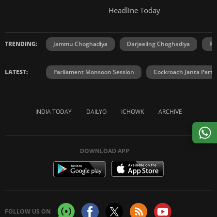
Headline Today
TRENDING:
Jammu Choghadiya
Darjeeling Choghadiya
Ra
LATEST:
Parliament Monsoon Session
Cockroach Janta Party
INDIA TODAY
DAILYO
ICHOWK
ARCHIVE
DOWNLOAD APP
FOLLOW US ON