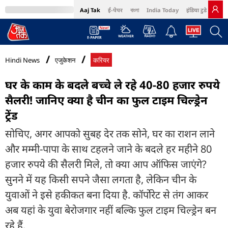
Aaj Tak
ई-पेपर
বাংলা
India Today
इंडिया टुडे हिंदी
MumbaiTak
BT Bazaar
Cosmopolitan
Harper's Bazaar
Northeast
Bri
Hindi News
एजुकेशन
करियर
घर के काम के बदले बच्चे ले रहे 40-80 हजार रुपये
सैलरी! जान‍िए क्या है चीन का फुल टाइम चिल्ड्रेन
ट्रेंड
सोचिए, अगर आपको सुबह देर तक सोने, घर का राशन लाने
और मम्मी-पापा के साथ टहलने जाने के बदले हर महीने 80
हजार रुपये की सैलरी मिले, तो क्या आप ऑफिस जाएंगे?
सुनने में यह किसी सपने जैसा लगता है, लेकिन चीन के
युवाओं ने इसे हकीकत बना दिया है. कॉर्पोरेट से तंग आकर
अब यहां के युवा बेरोजगार नहीं बल्कि फुल टाइम चिल्ड्रेन बन
रहे हैं.