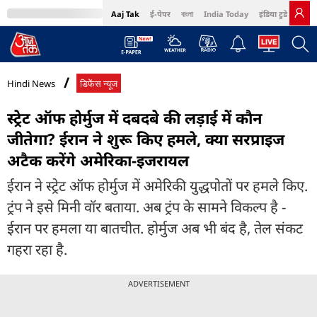
Aaj Tak
ई-पेपर
বাংলা
India Today
इंडिया टुडे हिंदी
MumbaiTak
BT Bazaar
Cosmopolitan
Harper's Bazaar
Northeast
Bri
Hindi News
डिफेंस न्यूज
स्ट्रेट ऑफ होर्मुज में दबदबे की लड़ाई में कौन
जीतेगा? ईरान ने शुरू किए हमले, क्या सरप्राइज
अटैक करेंगे अमेरिका-इजरायल
ईरान ने स्ट्रेट ऑफ होर्मुज में अमेरिकी युद्धपोतों पर हमले किए.
ट्रंप ने इसे मिनी वॉर बताया. अब ट्रंप के सामने विकल्प है -
ईरान पर हमला या बातचीत. होर्मुज अब भी बंद है, तेल संकट
गहरा रहा है.
ADVERTISEMENT