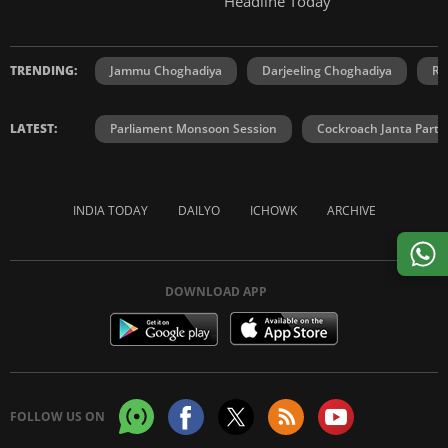
Headline Today
TRENDING:
Jammu Choghadiya
Darjeeling Choghadiya
Ra
LATEST:
Parliament Monsoon Session
Cockroach Janta Party
INDIA TODAY
DAILYO
ICHOWK
ARCHIVE
DOWNLOAD APP
FOLLOW US ON