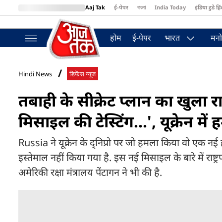
Aaj Tak
ई-पेपर
বাংলা
India Today
इंडिया टुडे हिं
MumbaiTak
BT Bazaar
Cosmopolitan
Harper's Bazaar
Northea
होम
ई-पेपर
भारत
मनो
Hindi News
डिफेंस न्यूज
तबाही के सीक्रेट प्लान का खुला 
मिसाइल की टेस्टिंग...', यूक्रेन म
Russia ने यूक्रेन के द्निप्रो पर जो हमला किया वो एक 
इस्तेमाल नहीं किया गया है. इस नई मिसाइल के बारे में राष्
अमेरिकी रक्षा मंत्रालय पेंटागन ने भी की है.