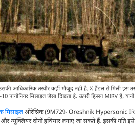
 उसकी आधिकारिक तस्वीर कहीं मौजूद नहीं है. X हैंडल से मिली इस तस्व
-10 पायोनियर मिसाइल जैसा दिखता है. ऊपरी हिस्सा MIRV है, या
टिक मिसाइल
ओरेश्निक (9M729- Oreshnik Hypersonic IR
क और न्यूक्लियर दोनों हथियार लगाए जा सकते हैं. इसकी गति इस