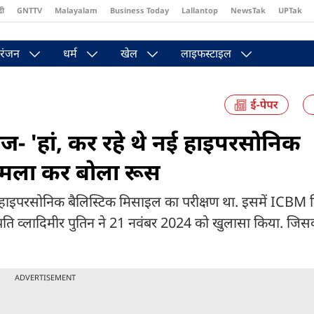
दी
GNTTV
Malayalam
Business Today
Lallantop
NewsTak
UPTak
st
Brides Today
Reader’s Digest
Astro Tak
Pakwan Gali
रंजन
धर्म
खेल
लाइफस्टाइल
राज- 'हां, कर रहे थे नई हाइपरसोनिक
ें हमला कर बोला रूस
नई हाइपरसोनिक बैलिस्टिक मिसाइल का परीक्षण था. इसमें ICBM 
ट्रपति व्लादिमीर पुतिन ने 21 नवंबर 2024 को खुलासा किया. जिसकी
ADVERTISEMENT