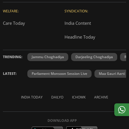
WELFARE:
SYNDICATION:
Care Today
India Content
Headline Today
TRENDING:
Jammu Choghadiya
Darjeeling Choghadiya
Ra
LATEST:
Parliament Monsoon Session Live
Maa Gauri Aarti
INDIA TODAY
DAILYO
ICHOWK
ARCHIVE
DOWNLOAD APP