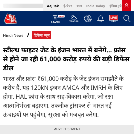
Aaj Tak
ई-पेपर
বাংলা
India Today
इंडिया टुडे हिंदी
MumbaiTak
BT Bazaar
Cosmopolitan
Harper's Bazaar
Northeast
Bri
Hindi News
डिफेंस न्यूज
स्टील्थ फाइटर जेट के इंजन भारत में बनेंगे... फ्रांस
से होने जा रही 61,000 करोड़ रुपये की बड़ी डिफेंस
डील
भारत और फ्रांस ₹61,000 करोड़ के जेट इंजन समझौते के
करीब हैं. यह 120kN इंजन AMCA और IMRH के लिए
होगा. HAL फ्रांस के साथ सह-विकास करेगा, जो रक्षा
आत्मनिर्भरता बढ़ाएगा. तकनीक ट्रांसफर से भारत नई
ऊंचाइयों पर पहुंचेगा, सुरक्षा को मजबूत करेगा.
ADVERTISEMENT