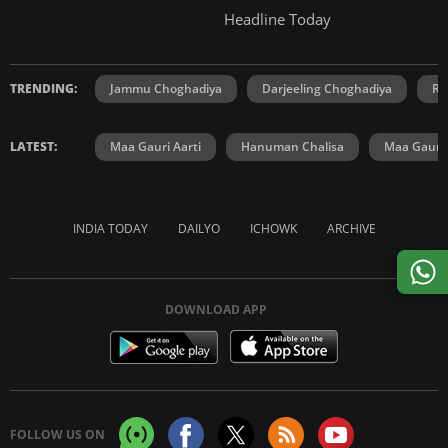
Headline Today
TRENDING:
Jammu Choghadiya
Darjeeling Choghadiya
Ra
LATEST:
Maa Gauri Aarti
Hanuman Chalisa
Maa Gauri 
INDIA TODAY
DAILYO
ICHOWK
ARCHIVE
DOWNLOAD APP
FOLLOW US ON