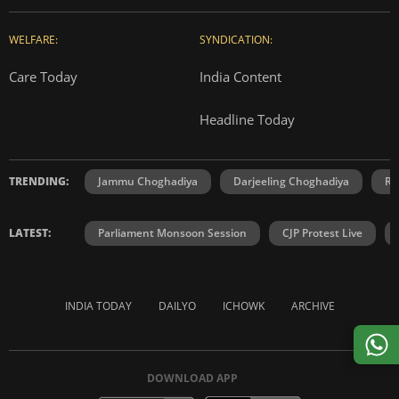
WELFARE:
SYNDICATION:
Care Today
India Content
Headline Today
TRENDING:
Jammu Choghadiya
Darjeeling Choghadiya
Ra
LATEST:
Parliament Monsoon Session
CJP Protest Live
INDIA TODAY
DAILYO
ICHOWK
ARCHIVE
DOWNLOAD APP