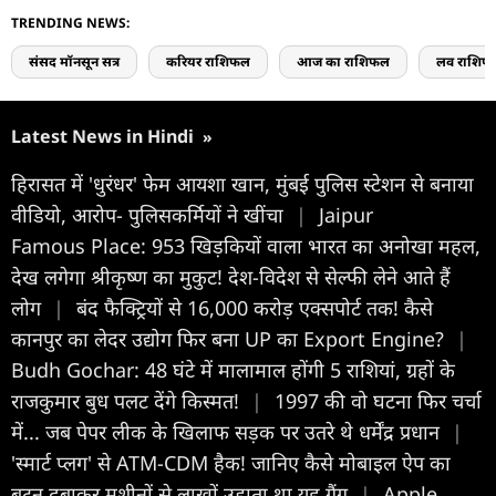
TRENDING NEWS:
संसद मॉनसून सत्र
करियर राशिफल
आज का राशिफल
लव राशिफ
Latest News in Hindi
»
हिरासत में 'धुरंधर' फेम आयशा खान, मुंबई पुलिस स्टेशन से बनाया
वीडियो, आरोप- पुलिसकर्मियों ने खींचा
|
Jaipur
Famous Place: 953 खिड़कियों वाला भारत का अनोखा महल,
देख लगेगा श्रीकृष्ण का मुकुट! देश-विदेश से सेल्फी लेने आते हैं
लोग
|
बंद फैक्ट्रियों से 16,000 करोड़ एक्सपोर्ट तक! कैसे
कानपुर का लेदर उद्योग फिर बना UP का Export Engine?
|
Budh Gochar: 48 घंटे में मालामाल होंगी 5 राशियां, ग्रहों के
राजकुमार बुध पलट देंगे किस्मत!
|
1997 की वो घटना फिर चर्चा
में... जब पेपर लीक के खिलाफ सड़क पर उतरे थे धर्मेंद्र प्रधान
|
'स्मार्ट प्लग' से ATM-CDM हैक! जानिए कैसे मोबाइल ऐप का
बटन दबाकर मशीनों से लाखों उड़ाता था यह गैंग
|
Apple