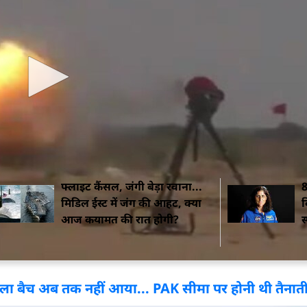
ा सबसे एडवांस स्टेल्थ फाइटर जेट तैनात
िया जाएगा. पोखरण के परीक्षण में MPATGM ने पूरी सटीकता के साथ
ई एक्सप्लोसिव एंटी-टैंक (HEAT) हथियार लगा है, जो अत्याधुनिक
द सकता है. यानी आज के जमाने का कोई टैंक या बख्तरबंद वाहन
फ्लाइट कैंसल, जंगी बेड़ा रवाना...
8
मिडिल ईस्ट में जंग की आहट, क्या
व
आज कयामत की रात होगी?
स
हला बैच अब तक नहीं आया... PAK सीमा पर होनी थी तैनात