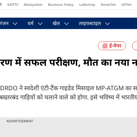
दी
GNTTV
Malayalam
Business Today
Lallantop
NewsTak
UPTak
st
Brides Today
Reader’s Digest
Astro Tak
Pakwan Gali
रंजन
धर्म
खेल
लाइफस्टाइल
ोखरण में सफल परीक्षण, मौत का नया 
 में DRDO ने स्वदेशी एंटी-टैंक गाइडेड मिसाइल MP-ATGM का 
तरबंद गाड़ियों को चलाने वाले को होगा. इसे भविष्य में भारतीय टै
ADVERTISEMENT