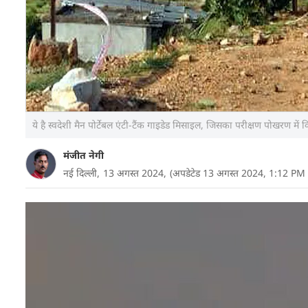
ये है स्वदेशी मैन पोर्टेबल एंटी-टैंक गाइडेड मिसाइल, जिसका परीक्षण पोखरण म
मंजीत नेगी
नई दिल्ली,
13 अगस्त 2024,
(अपडेटेड 13 अगस्त 2024, 1:12 PM 
DRDO ने राजस्थान के पोखरण फील्ड फायरिंग रेंज में स्
किया. इसका Video भी सामने आया है. जिसे आप यहां नीचे 
धज्जियां उड़ा सकती है.