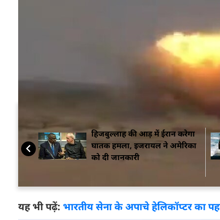
यह भी पढ़ें:
F-22 Raptor: इजरायल के लिए अमेरिका क
भविष्य में इसे मुख्य युद्धक टैंक अर्जुन में भी तैनात क
निशाना लगाया. इस स्वदेशी एंटी-टैंक मिसाइल में टैंडम हा
रिएक्टिव आर्मर (ERA) कवच वाले बख्तरबंद वाहनों को छे
नहीं सकता.
सम्बंधित ख़बरें
हिजबुल्लाह की आड़ में ईरान करेगा
घातक हमला, इजरायल ने अमेरिका
को दी जानकारी
यह भी पढ़ें:
भारतीय सेना के अपाचे हेलिकॉप्टर का प