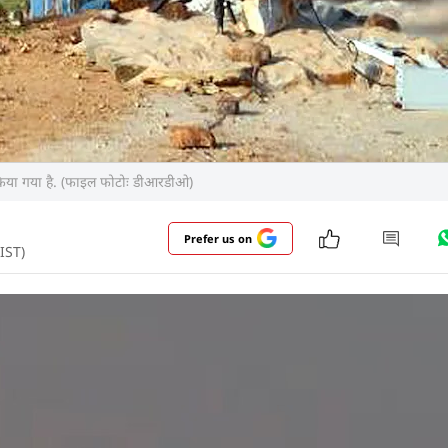
ें किया गया है. (फाइल फोटोः डीआरडीओ)
Prefer us on
IST)
वदेशी मैन-पोर्टेबल एंटी-टैंक गाइडेड मिसाइल (MPATGM) का सफ
देख सकते हैं... यह मिसाइल दुश्मन के टैंकों और बख्तरबंद वाह
और पढ़ें