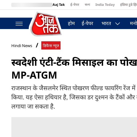
Aaj Tak
ई-पेपर
বাংলা
India Today
इंडिया टुडे हिं
MumbaiTak
BT Bazaar
Cosmopolitan
Harper's Bazaar
Northea
होम
ई-पेपर
भारत
मनो
Hindi News
डिफेंस न्यूज
स्वदेशी एंटी-टैंक मिसाइल का प
MP-ATGM
राजस्थान के जैसलमेर स्थित पोखरण फील्ड फायरिंग रेंज
किया. यह ऐसा हथियार है, जिसका डर दुश्मन के टैंकों और बख्
लगाया जा सकता है.