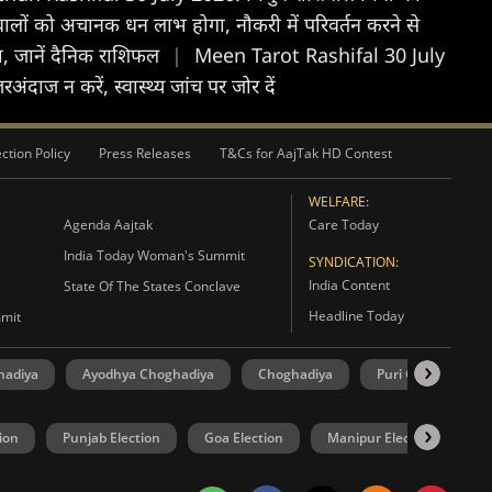
ों को अचानक धन लाभ होगा, नौकरी में परिवर्तन करने से
गा, जानें दैनिक राशिफल
|
Meen Tarot Rashifal 30 July
ज न करें, स्वास्थ्य जांच पर जोर दें
ction Policy
Press Releases
T&Cs for AajTak HD Contest
WELFARE:
Agenda Aajtak
Care Today
India Today Woman's Summit
SYNDICATION:
India Content
State Of The States Conclave
Headline Today
mmit
hadiya
Ayodhya Choghadiya
Choghadiya
Puri Choghadiya
ion
Punjab Election
Goa Election
Manipur Election
U