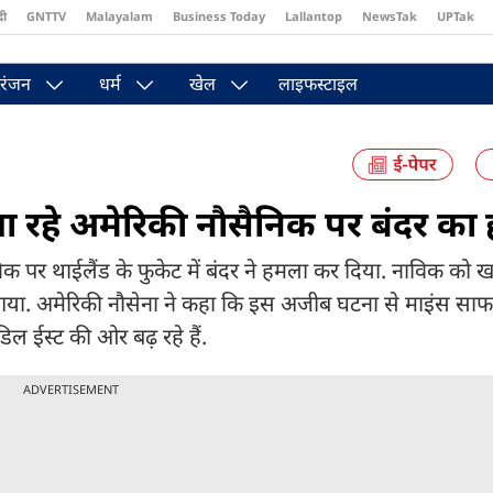
दी
GNTTV
Malayalam
Business Today
Lallantop
NewsTak
UPTak
st
Brides Today
Reader’s Digest
Astro Tak
Pakwan Gali
रंजन
धर्म
खेल
लाइफस्टाइल
े जा रहे अमेरिकी नौसैनिक पर बंदर क
निक पर थाईलैंड के फुकेट में बंदर ने हमला कर दिया. नाविक को ख
या. अमेरिकी नौसेना ने कहा कि इस अजीब घटना से माइंस साफ
 ईस्ट की ओर बढ़ रहे हैं.
ADVERTISEMENT