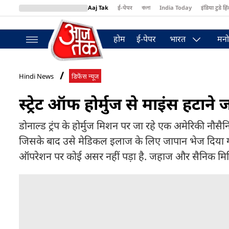
Aaj Tak
ई-पेपर
বাংলা
India Today
इंडिया टुडे हिं
MumbaiTak
BT Bazaar
Cosmopolitan
Harper's Bazaar
Northea
होम
ई-पेपर
भारत
मनो
Hindi News
डिफेंस न्यूज
स्ट्रेट ऑफ होर्मुज से माइंस हटान
डोनाल्ड ट्रंप के होर्मुज मिशन पर जा रहे एक अमेरिकी नौसै
जिसके बाद उसे मेडिकल इलाज के लिए जापान भेज दिया ग
ऑपरेशन पर कोई असर नहीं पड़ा है. जहाज और सैनिक मिडिल