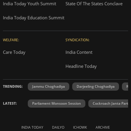
India Today Youth Summit
State Of The States Conclave
India Today Education Summit
WELFARE:
SYNDICATION:
Care Today
India Content
Headline Today
TRENDING:
Jammu Choghadiya
Darjeeling Choghadiya
Ra
LATEST:
Parliament Monsoon Session
Cockroach Janta Party
INDIA TODAY
DAILYO
ICHOWK
ARCHIVE