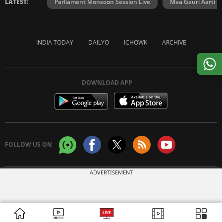
LATEST:
Parliament Monsoon Session Live
Maa Gauri Aarti
INDIA TODAY
DAILYO
ICHOWK
ARCHIVE
DOWNLOAD APP
FOLLOW US ON
ADVERTISEMENT
Copyright © 2026 Living Media India Limited. For reprint rights:
Syndications
Today