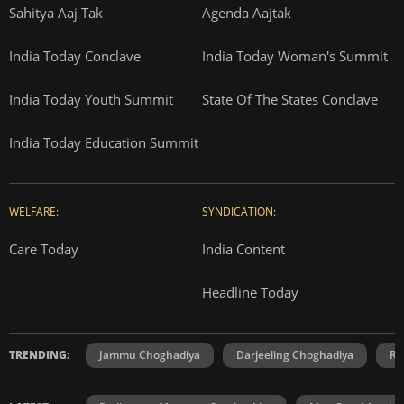
Sahitya Aaj Tak
Agenda Aajtak
India Today Conclave
India Today Woman's Summit
India Today Youth Summit
State Of The States Conclave
India Today Education Summit
WELFARE:
SYNDICATION:
Care Today
India Content
Headline Today
TRENDING:
Jammu Choghadiya
Darjeeling Choghadiya
Ra