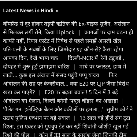
Latest News in Hindi
»
बॉयफ्रेंड से दूर होकर तड़पीं ऋतिक की Ex-वाइफ सुजैन, अर्सलान
से मिलकर लगीं रोने, किया Liplock
|
कागजों पर दाम बढ़ना ही
काफी नहीं, रियल एस्टेट में निवेश से पहले समझें असली खेल
|
पत‍ि-पत्नी के संबंधों के ल‍िए ज‍िम्मेदार ग्रह कौन-से? कैसा रहेगा
आपका द‍िन, देखें भाग्य चक्र
|
दिल्ली-NCR में 'रेनी ट्यूजडे',
दोपहर में शुरू हुई झमाझम बारिश
|
माथे पर प्लास्टर, हाथ में
लाठी... कुछ इस अंदाज में संसद पहुंचे पप्पू यादव
|
फिर
आंदोलन की राह पर केजरीवाल... क्या E20 पर CJP जैसा विरोध
खड़ा कर पाएंगे?
|
E20 पर बढ़ता बवाल! 5 दिन में 3 बड़े
आंदोलन का ऐलान, दिल्ली बनेगी 'फ्यूल चॉइस' का अखाड़ा
|
'पैलेट गन, इलेक्ट्रिक बैटन और वकीलों पर हमला...', सुप्रीम कोर्ट ने
उठाए पुलिस एक्शन पर बड़े सवाल
|
13 साल बड़े हीरो संग टूटा
रिश्ता, इस एक्टर को गुपचुप डेट कर रहीं शिवांगी जोशी? खुल गई
रिश्ते की पोल
|
कौन हैं 33 साल के सारांश जैन? जिनकी टीम