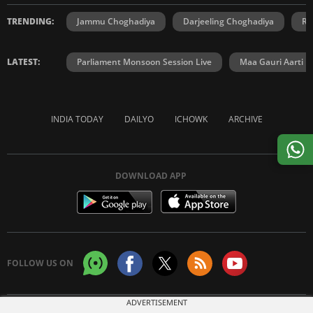
TRENDING:
Jammu Choghadiya
Darjeeling Choghadiya
Ra
LATEST:
Parliament Monsoon Session Live
Maa Gauri Aarti
INDIA TODAY
DAILYO
ICHOWK
ARCHIVE
DOWNLOAD APP
FOLLOW US ON
ADVERTISEMENT
Copyright © 2026 Living Media India Limited. For reprint rights:
Syndications